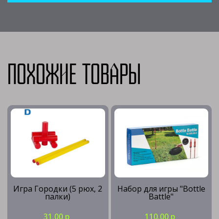
Похожие товары
Игра Городки (5 рюх, 2
Набор для игры "Bottle
палки)
Battle"
31.00 р
110.00 р