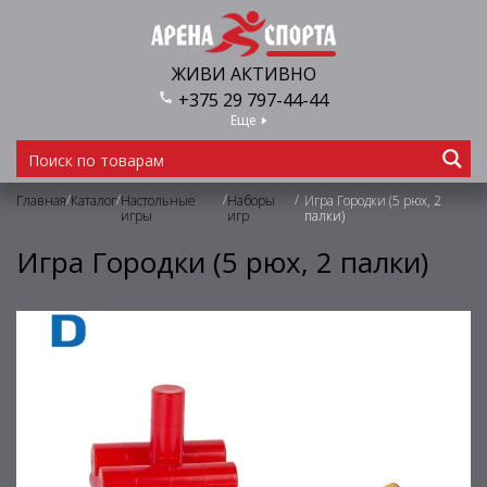
ЖИВИ АКТИВНО
+375 29 797-44-44
Еще
/
/
/
/
Главная
Каталог
Настольные
Наборы
Игра Городки (5 рюх, 2
игры
игр
палки)
Игра Городки (5 рюх, 2 палки)