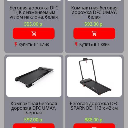
Беговая дорожка DFC
Компактная беговая
T-JK с изменяемым
дорожка DFC UMAY,
углом наклона, белая
белая
555.00 р
592.00 р
Купить в 1 клик
Купить в 1 клик
Компактная беговая
Беговая дорожка DFC
дорожка DFC UMAY,
SPARNOD 113 x 42 см
черная
592.00 р
888.00 р