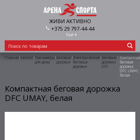
ЖИВИ АКТИВНО
+375 29 797-44-44
Еще
/
/
/
/
/
/
Главная
Каталог
Тренажеры
Беговые
Электрические
Беговые
Компактна
для дома
дорожки
беговые
дорожки
беговая
дорожки
DFC
дорожка
DFC UMAY,
белая
Компактная беговая дорожка
DFC UMAY, белая