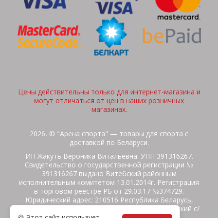
Цены действительны только для интернет-магазина и
могут отличаться от цен в наших розничных
магазинах.
2026, © "Арена спорта" — товары для спорта с
доставкой по Беларуси.
ИП Жакуть Вероника Витальевна. УНП 391316267.
Свидетельство о государственной регистрации №
391316267 выдано Витебский районным
исполнительным комитетом 13.01.2014г. Регистрация
в торговом реестре РБ от 29.03.17 №374729.
Юридический адрес: 210516 Республика Беларусь,
Витебская область, Витебский район, Бабиничский с/
🍪 Этот сайт использует
с, аг.Ольгово, ул.Школьная