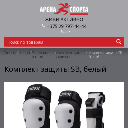
ЖИВИ АКТИВНО
+375 29 797-44-44
Еще
/
/
/
/
Главная
Каталог
Роликовые
Аксессуары для
Комплект защиты SB,
коньки
роликов
белый
Комплект защиты SB, белый