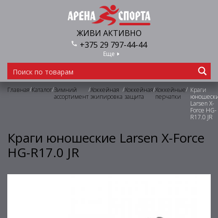
ЖИВИ АКТИВНО
+375 29 797-44-44
Еще
/
/
/
/
/
/
Главная
Каталог
Зимний
Хоккейная
Хоккейная
Хоккейные
Краги
ассортимент
экипировка
защита
перчатки
юношеск
Larsen X-
Force HG-
R17.0 JR
Краги юношеские Larsen X-Force
HG-R17.0 JR