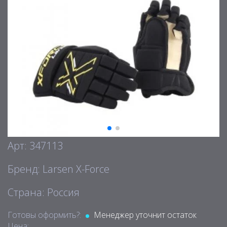
Арт: 347113
Бренд: Larsen X-Force
Страна: Россия
Готовы оформить?:
Менеджер уточнит остаток
Цена: