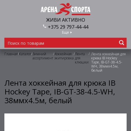
ЖИВИ АКТИВНО
+375 29 797-44-44
Еще
/
/
/
/
/
Главная
Каталог
Зимний
Хоккейная
Лента
Лента хоккейная для
ассортимент
экипировка
для
крюка IB Hockey
клюшки
Tape, IB-GT-38-4.5-
WH, 38ммх4.5м,
белый
Лента хоккейная для крюка IB
Hockey Tape, IB-GT-38-4.5-WH,
38ммх4.5м, белый