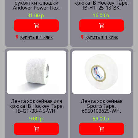
рукоятки клюшки
крюка IB Hockey Tape,
Andover Power Flex,
IB-HT-25-18-BK,
3815BK, 38ммх4.6м,
25ммх18м, черный
31.00 р
16.00 р
черный
Купить в 1 клик
Купить в 1 клик
Лента хоккейная для
Лента хоккейная
крюка IB Hockey Tape,
SportsTape,
IB-GT-38-4.5-WH,
6950103625-WH,
38ммх4.5м, белый
36ммх25м, белый
9.00 р
59.00 р