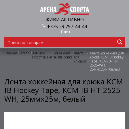
ЖИВИ АКТИВНО
+375 29 797-44-44
Еще
/
/
/
/
/
Главная
Каталог
Зимний
Хоккейная
Лента
Лента хоккейная для
ассортимент
экипировка
для
крюка KCM IB Hockey
клюшки
Tape, KCM-IB-HT-
2525-WH,
25ммх25м, белый
Лента хоккейная для крюка KCM
IB Hockey Tape, KCM-IB-HT-2525-
WH, 25ммх25м, белый