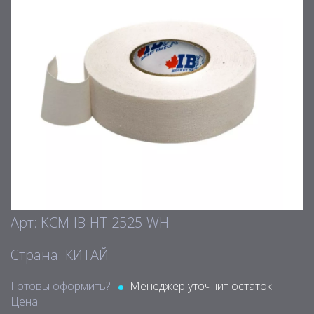
Арт: KCM-IB-HT-2525-WH
Страна: КИТАЙ
Готовы оформить?:
Менеджер уточнит остаток
Цена: