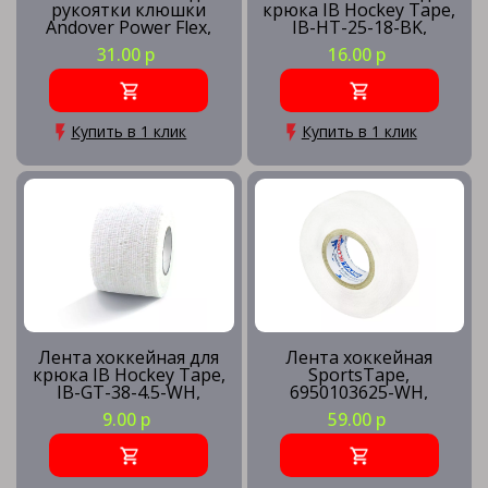
рукоятки клюшки
крюка IB Hockey Tape,
Andover Power Flex,
IB-HT-25-18-BK,
3815BK, 38ммх4.6м,
25ммх18м, черный
31.00 р
16.00 р
черный
Купить в 1 клик
Купить в 1 клик
Лента хоккейная для
Лента хоккейная
крюка IB Hockey Tape,
SportsTape,
IB-GT-38-4.5-WH,
6950103625-WH,
38ммх4.5м, белый
36ммх25м, белый
9.00 р
59.00 р