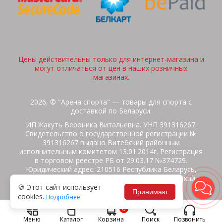
Цены действительны только для интернет-магазина и
могут отличаться от цен в наших розничных
магазинах.
2026, © "Арена спорта" — товары для спорта с
доставкой по Беларуси.
ИП Жакуть Вероника Витальевна. УНП 391316267.
Свидетельство о государственной регистрации №
391316267 выдано Витебский районным
исполнительным комитетом 13.01.2014г. Регистрация
в торговом реестре РБ от 29.03.17 №374729.
Юридический адрес: 210516 Республика Беларусь,
Витебская область, Витебский район, Бабиничский с/
🍪 Этот сайт использует
с, аг.Ольгово, ул.Школьная
Принимаю
cookies.
Подробнее
Политика защиты данных
Потребителям на заметку
0
Гарантия/Экспертиза
Обмен/Возврат
Меню
Каталог
Корзина
Поиск
Позвонить