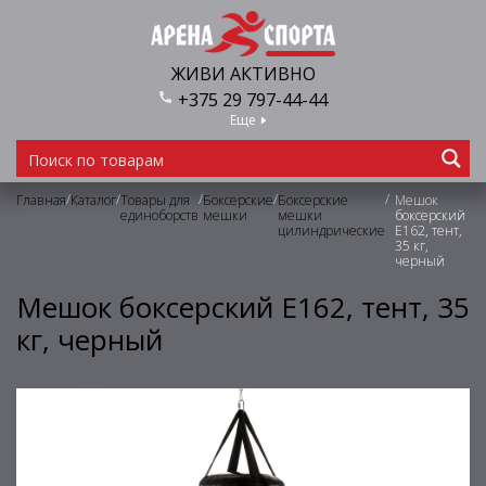
ЖИВИ АКТИВНО
+375 29 797-44-44
Еще
/
/
/
/
/
Главная
Каталог
Товары для
Боксерские
Боксерские
Мешок
единоборств
мешки
мешки
боксерский
цилиндрические
E162, тент,
35 кг,
черный
Мешок боксерский E162, тент, 35
кг, черный