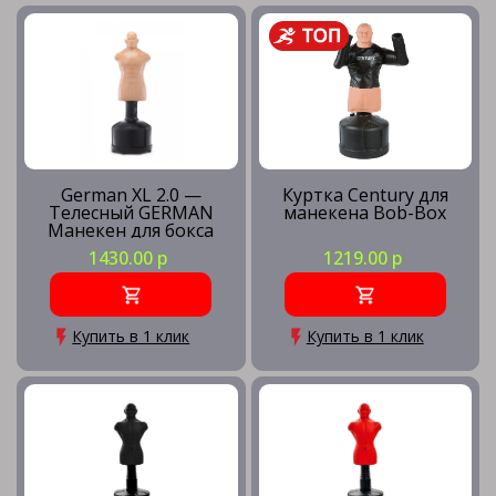
German XL 2.0 —
Куртка Century для
Телесный GERMAN
манекена Bob-Box
Манекен для бокса
Герман
1430.00 р
1219.00 р
Купить в 1 клик
Купить в 1 клик