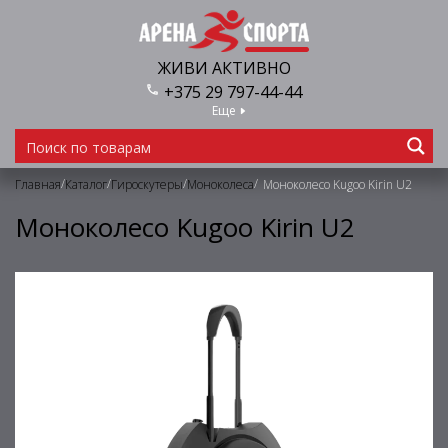
ЖИВИ АКТИВНО
+375 29 797-44-44
Еще
/
/
/
/
Главная
Каталог
Гироскутеры
Моноколеса
Моноколесо Kugoo Kirin U2
Моноколесо Kugoo Kirin U2