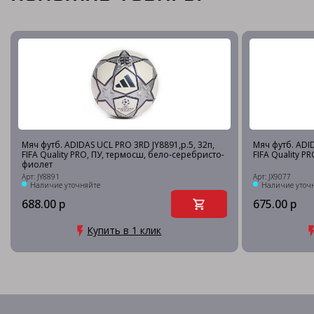
Мяч футб. ADIDAS UCL PRO 3RD JY8891,р.5, 32п,
Мяч футб. ADID
FIFA Quality PRO, ПУ, термосш, бело-серебристо-
FIFA Quality P
фиолет
Арт: JY8891
Арт: JX9077
Наличие уточняйте
Наличие уточ
688.00 р
675.00 р
Купить в 1 клик