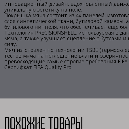
инновационный дизайн, вдохновленный движен
уникальную эстетику на поле.
Покрышка мяча состоит из 4х панелей, изготов
слоя синтетической ткани, бутиловой камеры,
бутилового ниппеля, что обеспечивает еще бо
Технология PRECISIONSHELL, используемая в д
мяча, а также улучшает сцепление с бутсами 
силу.
Мяч изготовлен по технологии TSBE (термоскле
тестов мяча на поглощение влаги и сферичнос
превосходящие самые строгие требования FIFA.
Сертифкат FIFA Quality Pro.
Похожие товары