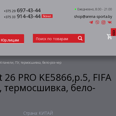
697-43-44
Ежедневно, 8.00 - 21.00
+375 29
914-43-44
shop@arena-sporta.by
безнал
+375 33
0
Юр.лицам
, 4 панели, ПУ, термосшивка, бело-роз-чер
 26 PRO KE5866,р.5, FIFA
У, термосшивка, бело-
Страна: КИТАЙ