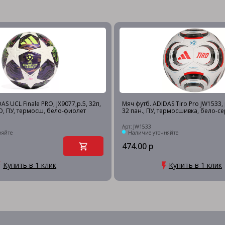
AS UCL Finale PRO, JX9077,р.5, 32п,
Мяч футб. ADIDAS Tiro Pro JW1533, р
RO, ПУ, термосш, бело-фиолет
32 пан., ПУ, термосшивка, бело-с
Арт: JW1533
няйте
Наличие уточняйте
474.00 р
Купить в 1 клик
Купить в 1 клик