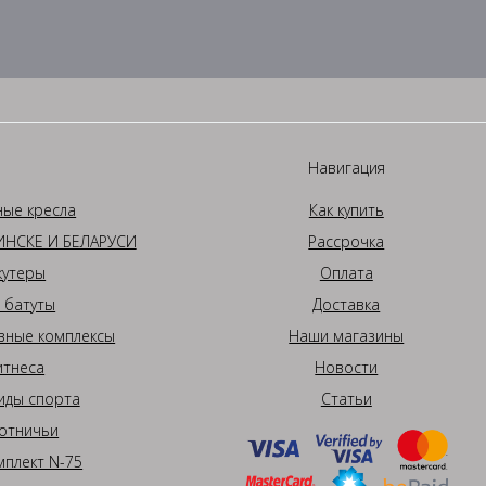
Навигация
ные кресла
Как купить
НСКЕ И БЕЛАРУСИ
Рассрочка
кутеры
Оплата
 батуты
Доставка
вные комплексы
Наши магазины
итнеса
Новости
иды спорта
Статьи
отничьи
плект N-75