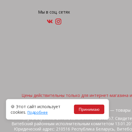
Мы в соц. сетях
Цены действительны только для интернет-магазина и 
🍪 Этот сайт использует
Принимаю
2026, © "Арена спорта" — товары 
cookies.
Подробнее
ИП Жакуть Вероника Витальевна. УНП 391316267. Свидете
Витебский районным исполнительным комитетом 13.01.2014
Юридический адрес: 210516 Республика Беларусь, Витебск