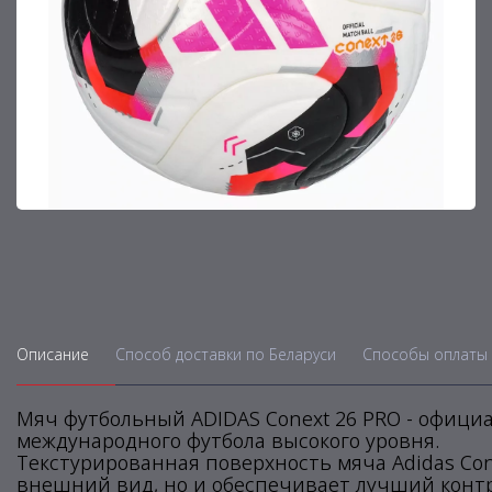
Описание
Способ доставки по Беларуси
Способы оплаты 
Мяч футбольный ADIDAS Conext 26 PRO - oфициа
международного футбола высокого уровня.
Текстурированная поверхность мяча Adidas Con
внешний вид, но и обеспечивает лучший контр