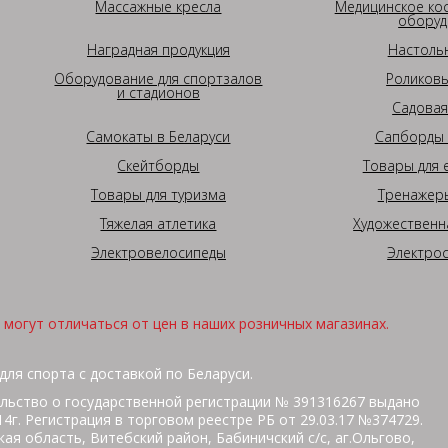
Массажные кресла
Медицинское ко
оборуд
Наградная продукция
Настоль
Оборудование для спортзалов
Роликовы
и стадионов
Садовая
Самокаты в Беларуси
Сапборды 
Скейтборды
Товары для 
Товары для туризма
Тренажеры
Тяжелая атлетика
Художественн
Электровелосипеды
Электро
могут отличаться от цен в наших розничных магазинах.
для спорта с доставкой по Беларуси.
льство о государственной регистрации № 391316267 выдано
г. Регистрация в торговом реестре РБ от 29.03.17 №374729.
ая область, Витебский район, Бабиничский с/с, аг.Ольгово,