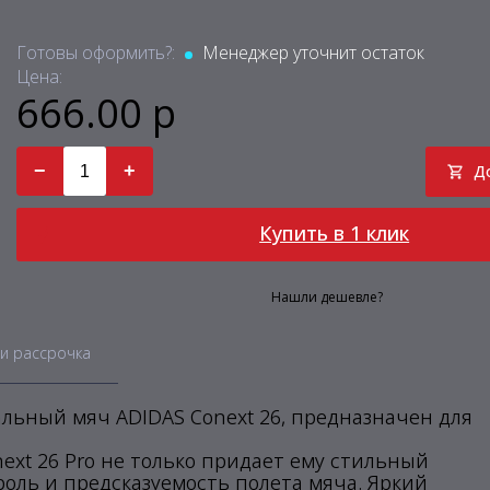
Готовы оформить?:
Менеджер уточнит остаток
Цена:
666.00 р
−
+
Д
Купить в 1 клик
Нашли дешевле?
и рассрочка
льный мяч ADIDAS Conext 26, предназначен для
ext 26 Pro не только придает ему стильный
оль и предсказуемость полета мяча. Яркий