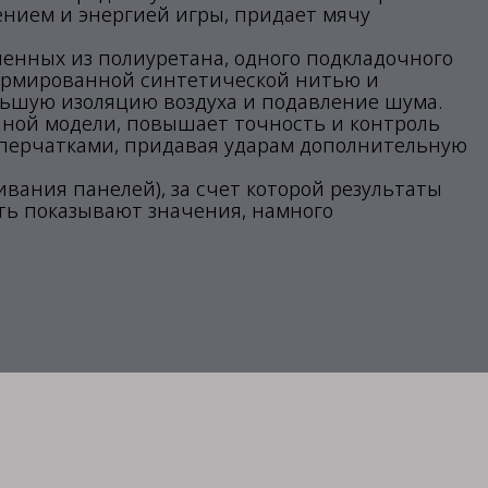
ием и энергией игры, придает мячу
ленных из полиуретана, одного подкладочного
 армированной синтетической нитью и
льшую изоляцию воздуха и подавление шума.
анной модели, повышает точность и контроль
и перчатками, придавая ударам дополнительную
ивания панелей), за счет которой результаты
ть показывают значения, намного