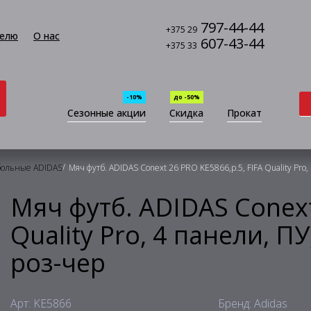
797-44-44
+375 29
елю
О нас
607-43-44
+375 33
-10%
до -50%
Сезонные акции
Скидка
Прокат
/
больные ADIDAS
Мяч футб. ADIDAS Conext 26 PRO KE5866,р.5, FIFA Quality Pro
Мяч футб. ADIDAS Conext
Quality Pro, 4 панели, П
роз-чер
Арт: KE5866
Бренд: Adidas