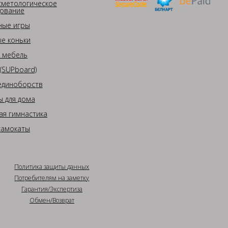
сметологическое
ование
ные игры
е коньки
 мебель
(SUPboard)
единоборств
 для дома
ая гимнастика
самокаты
Политика защиты данных
Потребителям на заметку
Гарантия/Экспертиза
Обмен/Возврат