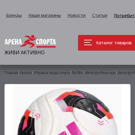
Бренды
Наши магазины
Новости
Статьи
Потребит
Каталог товаров
ЖИВИ АКТИВНО
/
/
/
/
/
Главная
Каталог
Игровые виды спорта
Футбол
Мячи футбольные
Мячи фут