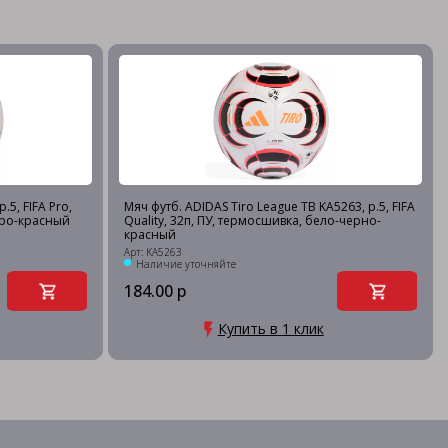
.5, FIFA Pro,
Мяч футб. ADIDAS Tiro League TB KA5263, р.5, FIFA
еро-красный
Quality, 32п, ПУ, термосшивка, бело-черно-
красный
Арт: KA5263
Наличие уточняйте
184.00 р
Купить в 1 клик