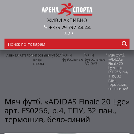
ЖИВИ АКТИВНО
+375 29 797-44-44
Еще
/
/
/
/
/
/
Главная
Каталог
Игровые
Футбол
Мячи
Мячи
Мяч футб.
виды
футбольные
футбольные
«ADIDAS
спорта
ADIDAS
Finale 20
Lge» арт.
FS0256, р.4,
ТПУ, 32
пан.,
термошив,
бело-синий
Мяч футб. «ADIDAS Finale 20 Lge»
арт. FS0256, р.4, ТПУ, 32 пан.,
термошив, бело-синий