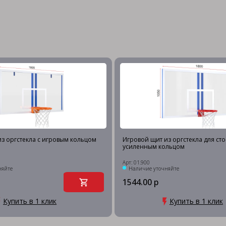
з оргстекла с игровым кольцом
Игровой щит из оргстекла для сто
усиленным кольцом
Арт: 01.900
няйте
Наличие уточняйте
1544.00 р
Купить в 1 клик
Купить в 1 клик