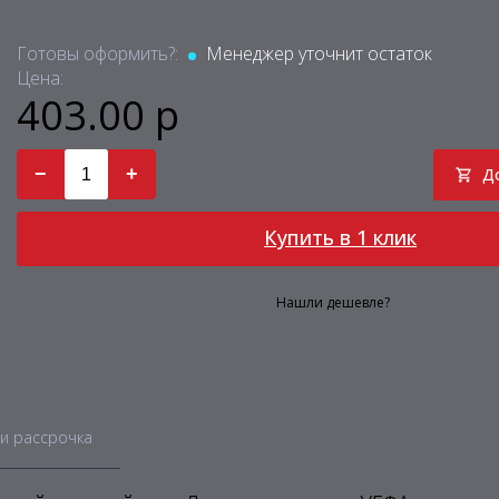
Готовы оформить?:
Менеджер уточнит остаток
Цена:
403.00 р
−
+
Д
Купить в 1 клик
Нашли дешевле?
и рассрочка