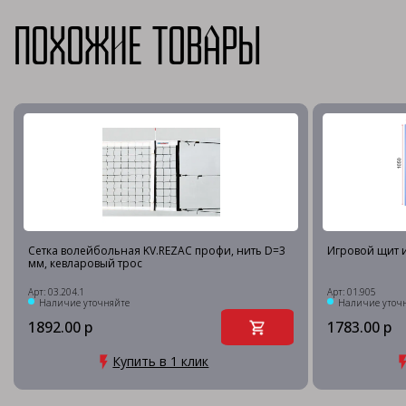
Похожие товары
Сетка волейбольная KV.REZAC профи, нить D=3
Игровой щит и
мм, кевларовый трос
Арт: 03.204.1
Арт: 01.905
Наличие уточняйте
Наличие уточ
1892.00 р
1783.00 р
Купить в 1 клик