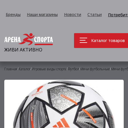
Бренды
Наши магазины
Новости
Статьи
Потребит
Каталог товаров
ЖИВИ АКТИВНО
/
/
/
/
/
Главная
Каталог
Игровые виды спорта
Футбол
Мячи футбольные
Мячи фут