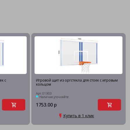
ек с
Игровой щит из оргстекла для стоек с игровым
кольцом
Арт: 01.903
Наличие уточняйте
1753.00 р
Купить в 1 клик