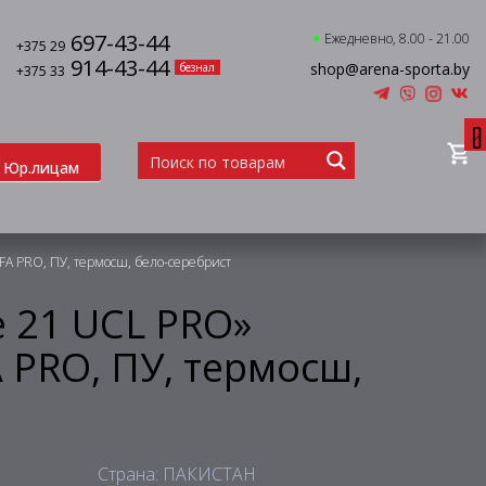
697-43-44
Ежедневно, 8.00 - 21.00
+375 29
914-43-44
shop@arena-sporta.by
безнал
+375 33
0
Юр.лицам
FIFA PRO, ПУ, термосш, бело-серебрист
e 21 UCL PRO»
A PRO, ПУ, термосш,
Страна: ПАКИСТАН