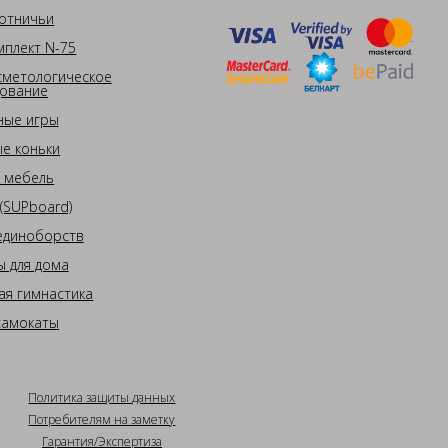
отничьи
плект N-75
сметологическое
ование
ные игры
е коньки
 мебель
(SUPboard)
единоборств
 для дома
ая гимнастика
самокаты
Политика защиты данных
Потребителям на заметку
Гарантия/Экспертиза