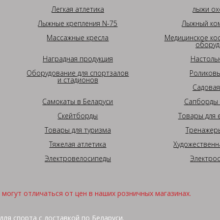
Легкая атлетика
лыжи ох
Лыжные крепления N-75
Лыжный ком
Массажные кресла
Медицинское ко
оборуд
Наградная продукция
Настоль
Оборудование для спортзалов
Роликовы
и стадионов
Садовая
Самокаты в Беларуси
Сапборды 
Скейтборды
Товары для 
Товары для туризма
Тренажеры
Тяжелая атлетика
Художественн
Электровелосипеды
Электро
могут отличаться от цен в наших розничных магазинах.
для спорта с доставкой по Беларуси.