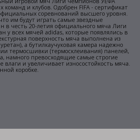
альный игровой мяч Лиги чемпионов УЕФА
 команд и клубов. Одобрен FIFA - сертификат
ния официальных соревнований высшего уровня.
что им будут играть самые звездные
дан в честь 20-летия официального мяча Лиги
 у всех мячей adidas, которые появлялись в
екстурная поверхность мяча выполнена из
уретан), а бутилкаучуковая камера надежно
гии термосшивки (термосклеивания) панелей,
а, намного превосходящие самые строгие
е влаги и увеличивает износостойкость мяча.
нной коробке.