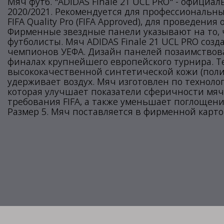
Мяч футб. "ADIDAS Finale 21 UCL PRO" - офици
2020/2021. Рекомендуется для профессиональных
FIFA Quality Pro (FIFA Approved), для проведе
Фирменные звездные панели указывают на то, 
футболисты. Мяч ADIDAS Finale 21 UCL PRO соз
чемпионов УЕФА. Дизайн панелей позаимствован
финалах крупнейшего европейского турнира. Т
высококачественной синтетической кожи (поли
удерживает воздух. Мяч изготовлен по техноло
которая улучшает показатели сферичности мяч
требования FIFA, а также уменьшает поглощени
Размер 5. Мяч поставляется в фирменной карто