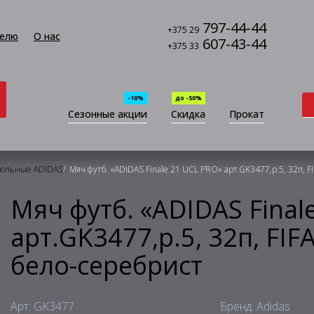
797-44-44
+375 29
елю
О нас
607-43-44
+375 33
-10%
до -50%
Сезонные акции
Скидка
Прокат
/
больные ADIDAS
Мяч футб. «ADIDAS Finale 21 UCL PRO» арт.GK3477,р.5, 32п, 
Мяч футб. «ADIDAS Final
арт.GK3477,р.5, 32п, FIF
бело-серебрист
Арт: GK3477
Бренд: Adidas