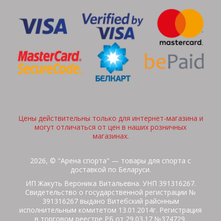
Цены действительны только для интернет-магазина и
могут отличаться от цен в наших розничных
магазинах.
2026, © "Арена спорта" — товары для спорта с
доставкой по Беларуси.
ИП Жакуть Вероника Витальевна. УНП 391316267.
Свидетельство о государственной регистрации №
391316267 выдано Витебский районным
исполнительным комитетом 13.01.2014г. Регистрация
в торговом реестре РБ от 29.03.17 №374729.