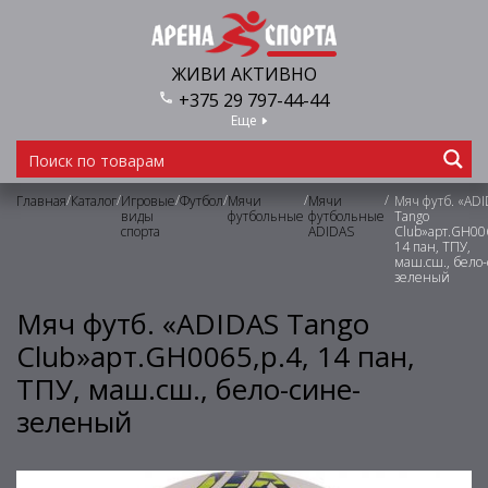
ЖИВИ АКТИВНО
+375 29 797-44-44
Еще
/
/
/
/
/
/
Главная
Каталог
Игровые
Футбол
Мячи
Мячи
Мяч футб. «AD
виды
футбольные
футбольные
Tango
спорта
ADIDAS
Club»арт.GH006
14 пан, ТПУ,
маш.сш., бело
зеленый
Мяч футб. «ADIDAS Tango
Club»арт.GH0065,р.4, 14 пан,
ТПУ, маш.сш., бело-сине-
зеленый