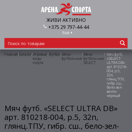
ЖИВИ АКТИВНО
+375 29 797-44-44
Еще
/
/
/
/
/
/
Главная
Каталог
Игровые
Футбол
Мячи
Мячи
Мяч футб.
виды
футбольные
футбольные
«SELECT
спорта
SELECT
ULTRA DB»
арт. 810218-
004, р.5,
32п,
глянц.ТПУ,
гибр. сш.,
бело-зел-
желто-
черный
Мяч футб. «SELECT ULTRA DB»
арт. 810218-004, р.5, 32п,
глянц.ТПУ, гибр. сш., бело-зел-