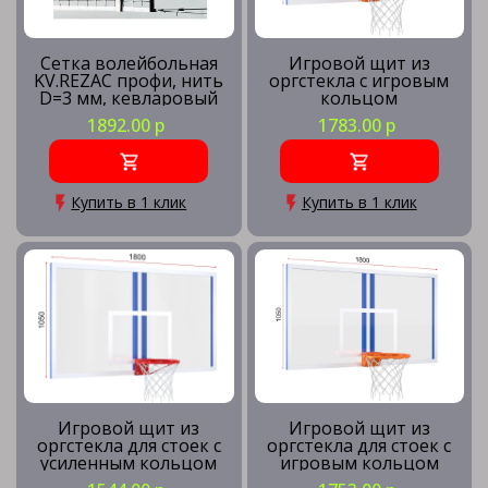
Сетка волейбольная
Игровой щит из
KV.REZAC профи, нить
оргстекла с игровым
D=3 мм, кевларовый
кольцом
трос
1892.00 р
1783.00 р
Купить в 1 клик
Купить в 1 клик
Игровой щит из
Игровой щит из
оргстекла для стоек с
оргстекла для стоек с
усиленным кольцом
игровым кольцом