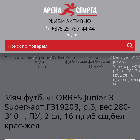
ЖИВИ АКТИВНО
+375 29 797-44-44
Еще
/
/
/
/
/
/
Главная
Каталог
Игровые
Футбол
Мячи
Мячи
Мяч футб. «TO
виды
футбольные
футбольные
Junior-3
спорта
TORRES
Super»арт.F31
р.3, вес 280-310
ПУ, 2 сл, 16
п,гиб.сш,бел-к
жел
Мяч футб. «TORRES Junior-3
Super»арт.F319203, р.3, вес 280-
310 г, ПУ, 2 сл, 16 п,гиб.сш,бел-
крас-жел