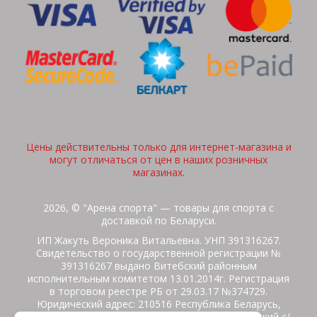
Цены действительны только для интернет-магазина и
могут отличаться от цен в наших розничных
магазинах.
2026, © "Арена спорта" — товары для спорта с
доставкой по Беларуси.
ИП Жакуть Вероника Витальевна. УНП 391316267.
Свидетельство о государственной регистрации №
391316267 выдано Витебский районным
исполнительным комитетом 13.01.2014г. Регистрация
в торговом реестре РБ от 29.03.17 №374729.
Юридический адрес: 210516 Республика Беларусь,
Витебская область, Витебский район, Бабиничский с/