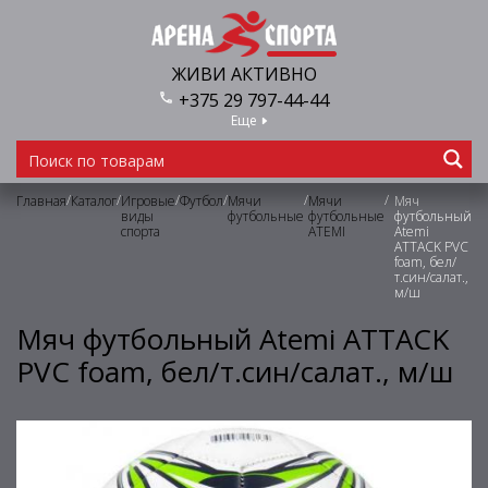
ЖИВИ АКТИВНО
+375 29 797-44-44
Еще
/
/
/
/
/
/
Главная
Каталог
Игровые
Футбол
Мячи
Мячи
Мяч
виды
футбольные
футбольные
футбольный
спорта
ATEMI
Atemi
ATTACK PVC
foam, бел/
т.син/салат.,
м/ш
Мяч футбольный Atemi ATTACK
PVC foam, бел/т.син/салат., м/ш