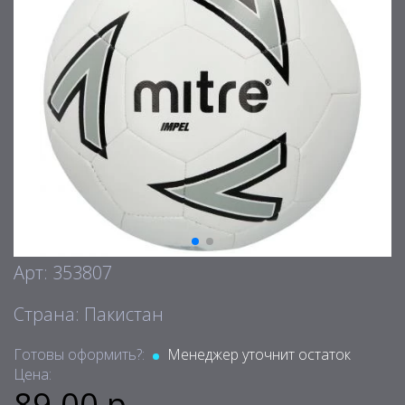
Арт: 353807
Страна: Пакистан
Готовы оформить?:
Менеджер уточнит остаток
Цена:
89.00 р