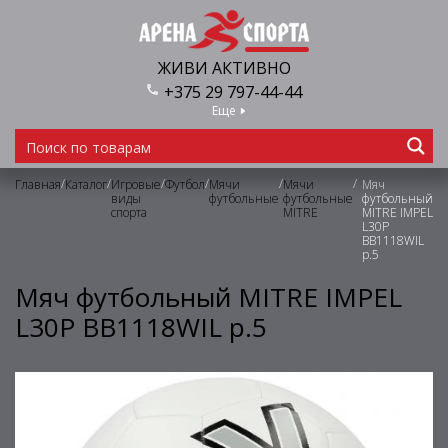
ЖИВИ АКТИВНО
+375 29 797-44-44
Еще
/
/
/
/
/
/
Главная
Каталог
Игровые
Футбол
Мячи
Мячи
Мяч
виды
футбольные
футбольные
футбольный
спорта
MITRE
MITRE IMPEL
L30P
BB1118WIL
р.5
Мяч футбольный MITRE IMPEL
L30P BB1118WIL р.5