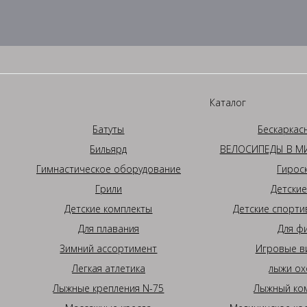
Каталог
Батуты
Бескаркас
Бильярд
ВЕЛОСИПЕДЫ В МИ
Гимнастическое оборудование
Гирос
Грили
Детские
Детские комплекты
Детские спорти
Для плавания
Для ф
Зимний ассортимент
Игровые в
Легкая атлетика
лыжи ох
Лыжные крепления N-75
Лыжный ком