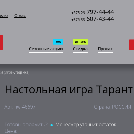
797-44-44
+375 29
елю
О нас
607-43-44
+375 33
-10%
до -50%
Сезонные акции
Скидка
Прокат
и (игра-угадайка)
Настольная игра Тарант
Арт: hw-46697
Страна: РОССИЯ
Готовы оформить?:
Менеджер уточнит остаток
Цена: