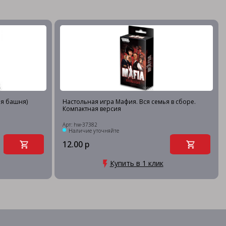
я башня)
Настольная игра Мафия. Вся семья в сборе.
Компактная версия
Арт: hw-37382
Наличие уточняйте
12.00 р
Купить в 1 клик