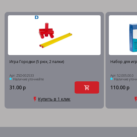
Игра Городки (5 рюх, 2 палки)
Набор для игры
Арт: ZSO-002533
Арт: 52.005.00.0
Наличие уточняйте
Наличие уточ
31.00 р
110.00 р
Купить в 1 клик