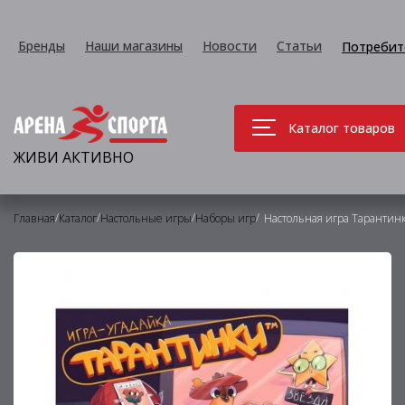
Бренды
Наши магазины
Новости
Статьи
Потребит
Каталог товаров
ЖИВИ АКТИВНО
/
/
/
/
Главная
Каталог
Настольные игры
Наборы игр
Настольная игра Тарантинк