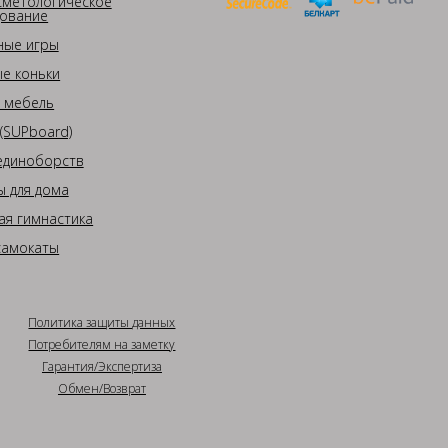
сметологическое
ование
ные игры
е коньки
 мебель
(SUPboard)
единоборств
 для дома
ая гимнастика
самокаты
Политика защиты данных
Потребителям на заметку
Гарантия/Экспертиза
Обмен/Возврат