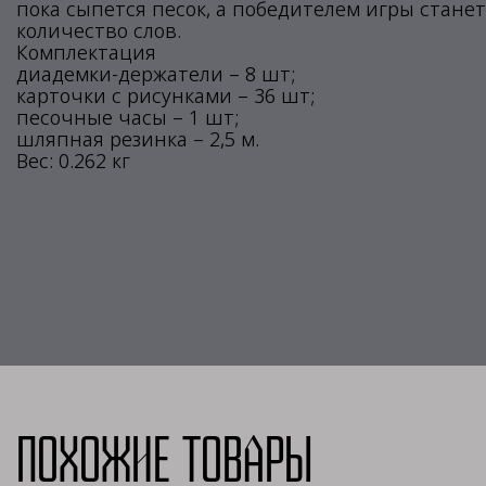
пока сыпется песок, а победителем игры станет
количество слов.
Комплектация
диадемки-держатели – 8 шт;
карточки с рисунками – 36 шт;
песочные часы – 1 шт;
шляпная резинка – 2,5 м.
Вес: 0.262 кг
Похожие товары