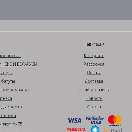
Навигация
ные кресла
Как купить
НСКЕ И БЕЛАРУСИ
Рассрочка
кутеры
Оплата
 батуты
Доставка
вные комплексы
Наши магазины
итнеса
Новости
иды спорта
Статьи
отничьи
плект N-75