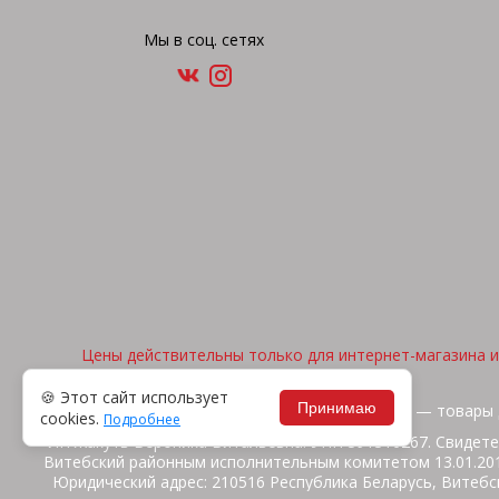
Мы в соц. сетях
Цены действительны только для интернет-магазина и 
🍪 Этот сайт использует
Принимаю
2026, © "Арена спорта" — товары 
cookies.
Подробнее
ИП Жакуть Вероника Витальевна. УНП 391316267. Свидете
Витебский районным исполнительным комитетом 13.01.2014
Юридический адрес: 210516 Республика Беларусь, Витебск