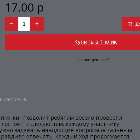
17.00 р
−
+
Д
Купить в 1 клик
Нашли дешевле?
и рассрочка
нтинки" позволит ребятам весело провести
ы состоит в следующем: каждому участнику
у нужно задавать наводящие вопросы остальным
 правдиво отвечать. Каждый ход продолжается,