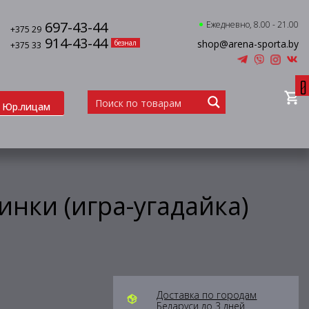
697-43-44
Ежедневно, 8.00 - 21.00
+375 29
914-43-44
shop@arena-sporta.by
безнал
+375 33
0
Юр.лицам
инки (игра-угадайка)
Доставка по городам
Беларуси до 3 дней