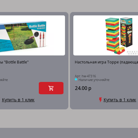
 "Bottle Battle"
Настольная игра Торре (падающа
Арт: hw-47316
няйте
Наличие уточняйте
24.00 р
Купить в 1 клик
Купить в 1 клик