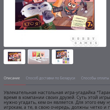
Описание
Способ доставки по Беларуси
Способы оплаты 
Увлекательная настольная игра-угадайка "Тара
время в компании своих друзей. Суть этой игр
нужно угадать, кем он является. Для этого ем
игрокам, а те, в свою очередь, должны четко и