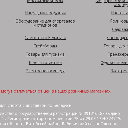
Массажные кресла
Медицинское ко
оборуд
Наградная продукция
Настоль
Оборудование для спортзалов
Роликовы
и стадионов
Садовая
Самокаты в Беларуси
Сапборды 
Скейтборды
Товары для 
Товары для туризма
Тренажеры
Тяжелая атлетика
Художественн
Электровелосипеды
Электро
могут отличаться от цен в наших розничных магазинах.
для спорта с доставкой по Беларуси.
льство о государственной регистрации № 391316267 выдано
г. Регистрация в торговом реестре РБ от 29.03.17 №374729.
ая область, Витебский район, Бабиничский с/с, аг.Ольгово,