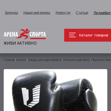
Бренды
Наши магазины
Новости
Статьи
Потребит
Каталог товаров
ЖИВИ АКТИВНО
/
/
/
/
Главная
Каталог
Товары для единоборств
Перчатки для бокса
Перчатки бок