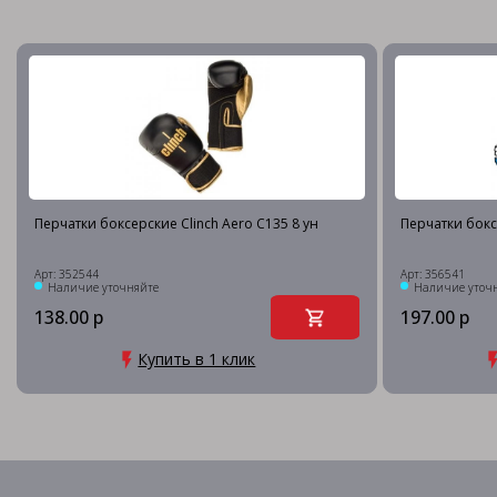
Перчатки боксерские Clinch Aero C135 8 ун
Перчатки бокс
Арт: 352544
Арт: 356541
Наличие уточняйте
Наличие уточ
138.00 р
197.00 р
Купить в 1 клик