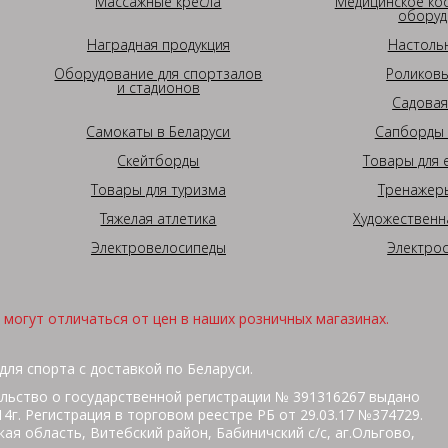
Массажные кресла
Медицинское ко
оборуд
Наградная продукция
Настоль
Оборудование для спортзалов
Роликовы
и стадионов
Садовая
Самокаты в Беларуси
Сапборды 
Скейтборды
Товары для 
Товары для туризма
Тренажеры
Тяжелая атлетика
Художественн
Электровелосипеды
Электро
могут отличаться от цен в наших розничных магазинах.
для спорта с доставкой по Беларуси.
льство о государственной регистрации № 391316267 выдано
г. Регистрация в торговом реестре РБ от 29.03.17 №374729.
ая область, Витебский район, Бабиничский с/с, аг.Ольгово,