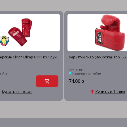
ерские Clinch Olimp C111 кр 12 ун
Перчатки снар.(иск.кожа) Jabb JE-
Арт: 311010
няйте
Наличие уточняйте
74.00 р
Купить в 1 клик
Купить в 1 клик