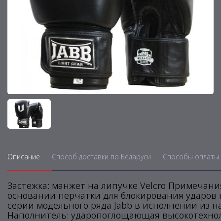
Описание
Способ доставки по Беларуси
Способы оплаты 
Застежка: манжет на липучке Velcro Примечани
основании перчатки для блокирования ударов 
серии модельного ряда Jabb в исполнении из н
Наполнитель: ударопоглощающая высокотехно