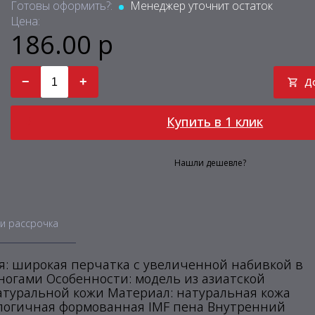
Готовы оформить?:
Менеджер уточнит остаток
Цена:
186.00 р
−
+
Д
Купить в 1 клик
Нашли дешевле?
и рассрочка
я: широкая перчатка с увеличенной набивкой в
ногами Особенности: модель из азиатской
атуральной кожи Материал: натуральная кожа
логичная формованная IMF пена Внутренний