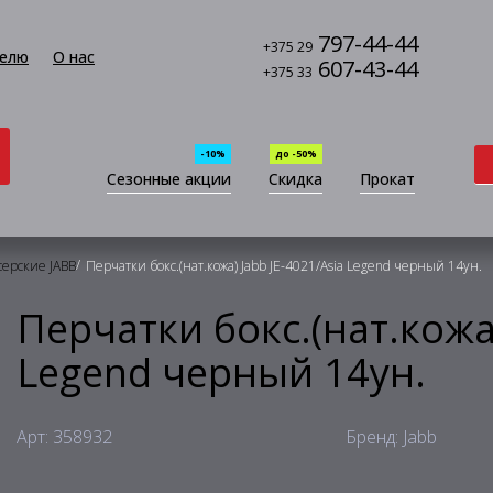
797-44-44
+375 29
елю
О нас
607-43-44
+375 33
-10%
до -50%
Сезонные акции
Скидка
Прокат
/
серские JABB
Перчатки бокс.(нат.кожа) Jabb JE-4021/Asia Legend черный 14ун.
Перчатки бокс.(нат.кожа)
Legend черный 14ун.
Арт: 358932
Бренд: Jabb