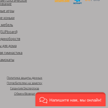
сметологическое
ование
ные игры
е коньки
 мебель
(SUPboard)
единоборств
 для дома
ая гимнастика
самокаты
Политика защиты данных
Потребителям на заметку
Гарантия/Экспертиза
Обмен/Возврат
Напишите нам, мы онлайн!