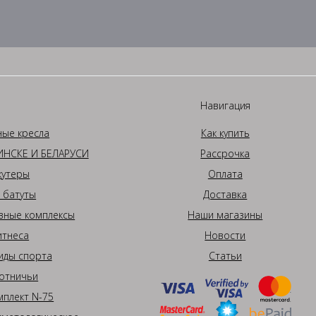
Навигация
ные кресла
Как купить
НСКЕ И БЕЛАРУСИ
Рассрочка
кутеры
Оплата
 батуты
Доставка
вные комплексы
Наши магазины
итнеса
Новости
иды спорта
Статьи
отничьи
плект N-75