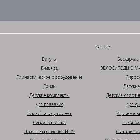
Каталог
Батуты
Бескаркас
Бильярд
ВЕЛОСИПЕДЫ В МИ
Гимнастическое оборудование
Гирос
Грили
Детские
Детские комплекты
Детские спорти
Для плавания
Для ф
Зимний ассортимент
Игровые в
Легкая атлетика
лыжи ох
Лыжные крепления N-75
Лыжный ком