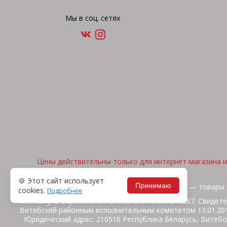
Мы в соц. сетях
Цены действительны только для интернет-магазина и 
🍪 Этот сайт использует
Принимаю
2026, © "Арена спорта" — товары 
cookies.
Подробнее
ИП Жакуть Вероника Витальевна. УНП 391316267. Свидете
Витебский районным исполнительным комитетом 13.01.2014
Юридический адрес: 210516 Республика Беларусь, Витебск