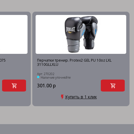
2075
Перчатки тренир. Protex2 GEL PU 10oz LXL
3110GLLXLU
Арт: 270202
Наличие уточняйте
301.00 р
Купить в 1 клик