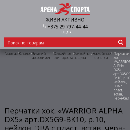
ЖИВИ АКТИВНО
+375 29 797-44-44
Еще
/
/
/
/
/
/
Главная
Каталог
Зимний
Хоккейная
Хоккейная
Хоккейные
Перчатки
ассортимент
экипировка
защита
перчатки
хок.
«WARRIO
ALPHA
DX5»
арт.DX5G9
BK10, р.10
нейлон,
ЭВА с
пласт.
встав,
черн-бел
Перчатки хок. «WARRIOR ALPHA
DX5» арт.DX5G9-BK10, р.10,
нейлон, ЭВА с пласт. встав, черн-