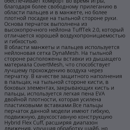
обеспечивает комфорт во время игры,
благодаря более свободному прилеганию в
области пальцев и в манжете, но более
плотной посадке на тыльной стороне руки.
Основа перчаток выполнена из
высокопрочного нейлона TuffTek 2.0, который
отличается хорошей воздухопроницаемостью
и гибкостью.
В области манжеты и пальцев используется
нейлоновая сетка DynaMesh. На тыльной
стороне расположены вставки из дышащего
материала CovertMesh, что способствует
лучшему прохождению воздуха через
перчатку. В качестве защитного наполнения
в пальцах, на тыльной стороне кисти, в
боковых элементах, закрывающих кисть и
пальцы, используется легкая пена EVA
двойной плотности, которая усилена
пластиковыми вставками.Все пальцы
перчаток данной модели имеют гибкую,
подвижную, двухсоставную конструкцию
Hybrid Flex Cuff, расширяя диапазон
движения, улучшая обработку шайб, но