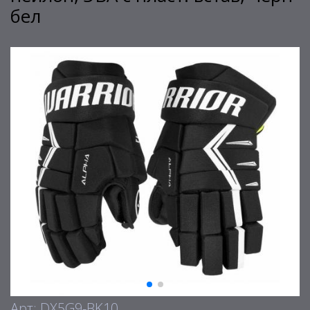
бел
Арт: DX5G9-BK10