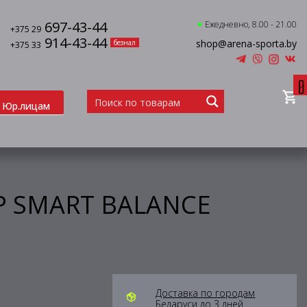
697-43-44
Ежедневно, 8.00 - 21.00
+375 29
914-43-44
shop@arena-sporta.by
безнал
+375 33
0
Юр.лицам
Р SMART BALANCE
Доставка по городам
Беларуси до 3 дней