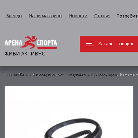
Бренды
Наши магазины
Новости
Статьи
Потребит
Каталог товаров
ЖИВИ АКТИВНО
/
/
/
/
Главная
Каталог
Гироскутеры
Комплектующие для гироскутеров
РЕМЕНЬ Н