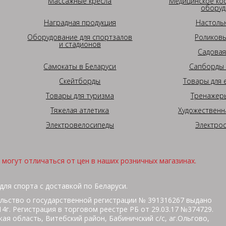
Массажные кресла
Медицинское ко
оборуд
Наградная продукция
Настоль
Оборудование для спортзалов
Роликовы
и стадионов
Садовая
Самокаты в Беларуси
Сапборды 
Скейтборды
Товары для 
Товары для туризма
Тренажеры
Тяжелая атлетика
Художественн
Электровелосипеды
Электро
могут отличаться от цен в наших розничных магазинах.
для спорта с доставкой по Беларуси.
льство о государственной регистрации № 391316267 выдано
г. Регистрация в торговом реестре РБ от 29.03.17 №374729.
ая область, Витебский район, Бабиничский с/с, аг.Ольгово,