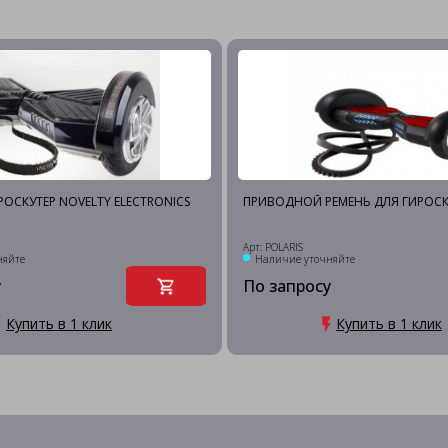
РОСКУТЕР NOVELTY ELECTRONICS
ПРИВОДНОЙ РЕМЕНЬ ДЛЯ ГИРОСКУ
Арт: POLARIS
няйте
Наличие уточняйте
у
По запросу
Купить в 1 клик
Купить в 1 клик