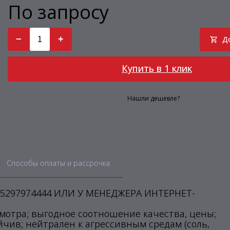
По запросу
−
+
Д
Купить в 1 клик
Нашли дешевле?
Способы оплаты и рассрочка
297974444 ИЛИ У МЕНЕДЖЕРА ИНТЕРНЕТ-
смотра; выгодное соотношение качества, цены;
чив; нейтрален к агрессивным средам (соль,