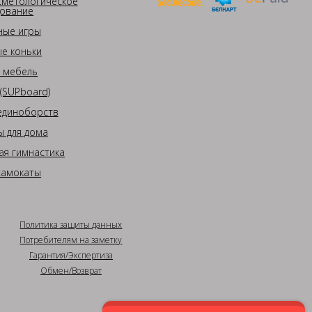
сметологическое
ование
ные игры
е коньки
 мебель
(SUPboard)
единоборств
 для дома
ая гимнастика
самокаты
Политика защиты данных
Потребителям на заметку
Гарантия/Экспертиза
Обмен/Возврат