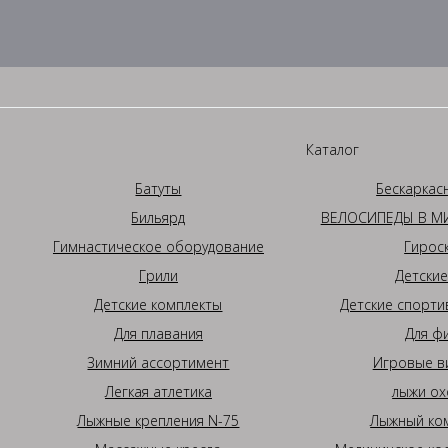
Каталог
Батуты
Бескаркас
Бильярд
ВЕЛОСИПЕДЫ В МИ
Гимнастическое оборудование
Гирос
Грили
Детские
Детские комплекты
Детские спорти
Для плавания
Для ф
Зимний ассортимент
Игровые в
Легкая атлетика
лыжи ох
Лыжные крепления N-75
Лыжный ком