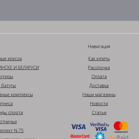
Навигация
ные кресла
Как купить
НСКЕ И БЕЛАРУСИ
Рассрочка
кутеры
Оплата
 батуты
Доставка
вные комплексы
Наши магазины
итнеса
Новости
иды спорта
Статьи
отничьи
плект N-75