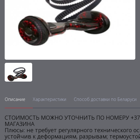
Описание
Характеристики
Способ доставки по Беларуси
СТОИМОСТЬ МОЖНО УТОЧНИТЬ ПО НОМЕРУ +375
МАГАЗИНА
Плюсы: не требует регулярного технического о
устойчив к деформациям, разрывам; термоустой