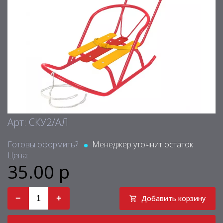
Арт: СКУ2/АЛ
Готовы оформить?:
Менеджер уточнит остаток
Цена:
35.00 р
−
+
Добавить корзину