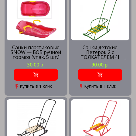
Санки пластиковые
Санки детские
SNOW — БОБ ручной
Ветерок 2 с
тормоз (упак. 5 шт.)
ТОЛКАТЕЛЕМ (1
положение) ЗЕЛЕНЫЙ
30.00 р
90.00 р
Купить в 1 клик
Купить в 1 клик