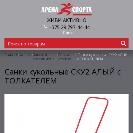
ЖИВИ АКТИВНО
+375 29 797-44-44
Еще
/
/
/
/
Главная
Каталог
Зимний
Санки
Санки кукольные СКУ2 АЛЫЙ
ассортимент
детские
с ТОЛКАТЕЛЕМ
Санки кукольные СКУ2 АЛЫЙ с
ТОЛКАТЕЛЕМ