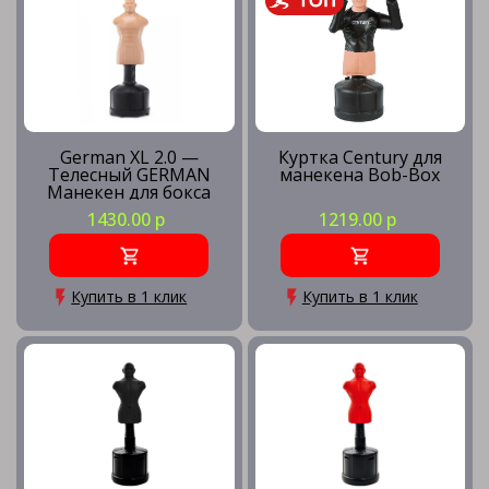
German XL 2.0 —
Куртка Century для
Телесный GERMAN
манекена Bob-Box
Манекен для бокса
Герман
1430.00 р
1219.00 р
Купить в 1 клик
Купить в 1 клик