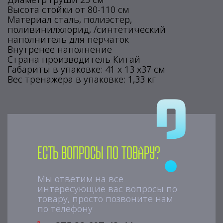
Высота стойки от 80-110 см
Материал сталь, полиэстер,
поливинилхлорид, /синтетический
наполнитель для перчаток
Внутренее наполнение
Страна производитель Китай
Габариты в упаковке: 41 х 13 х37 см
Вес тренажера в упаковке: 1,33 кг
Есть вопросы по товару?
Мы ответим на все
интересующие вас вопросы по
товару, просто позвоните нам
по телефону