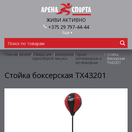
ЖИВИ АКТИВНО
+375 29 797-44-44
Еще
/
/
/
/
/
Главная
Каталог
Товары для
Боксерские
Груши
Стойка
единоборств
мешки
каплевидные и
боксерская
кеглевидные
TX43201
Стойка боксерская TX43201