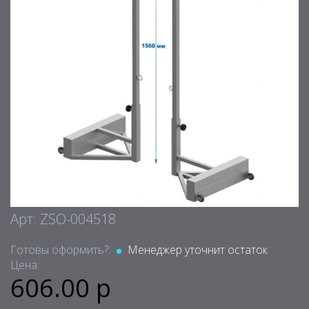
Арт: ZSO-004518
Готовы оформить?:
Менеджер уточнит остаток
Цена:
606.00 р