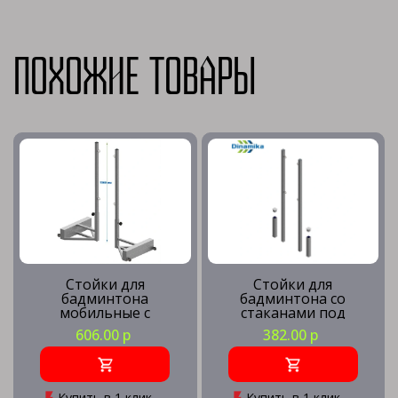
Похожие товары
Стойки для
Стойки для
бадминтона
бадминтона со
мобильные с
стаканами под
пустотелым
бетонирование
606.00 р
382.00 р
противовесом
Купить в 1 клик
Купить в 1 клик