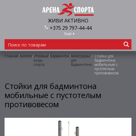
ЖИВИ АКТИВНО
+375 29 797-44-44
Еще
/
/
/
/
/
Главная
Каталог
Игровые
Бадминтон
Аксессуары
Стойки для
виды
для
бадминтона
спорта
бадминтона
мобильные с
пустотелым
противовесом
Стойки для бадминтона
мобильные с пустотелым
противовесом