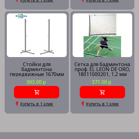
Стойки для
Сетка для бадминтона
бадминтона
проф. EL LEON DE ORO,
передвижные 1670мм
18011000201, 1,2 мм
ПА, черный
363.00 р
371.00 р
Купить в 1 клик
Купить в 1 клик