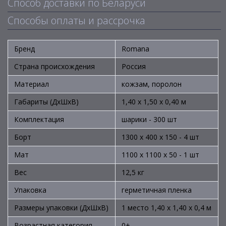
Способ доставки по Беларуси
Способы оплаты и рассрочка
Бренд
Romana
Страна происхождения
Россия
Материал
кожзам, поролон
Габариты (ДхШхВ)
1,40 х 1,50 х 0,40 м
Комплектация
шарики - 300 шт
Борт
1300 х 400 х 150 - 4 шт
Мат
1100 х 1100 х 50 - 1 шт
Вес
12,5 кг
Упаковка
герметичная пленка
Размеры упаковки (ДхШхВ)
1 место 1,40 х 1,40 х 0,4 м
Возрастная категория
0+