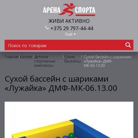
ЖИВИ АКТИВНО
+375 29 797-44-44
Еще
/
/
/
/
Главная
Каталог
Детские
Сухие
Сухой бассейн с шариками
спортивные
бассейны
«Лужайка» ДМФ-
комплексы
МК-06.13.00
Сухой бассейн с шариками
«Лужайка» ДМФ-МК-06.13.00