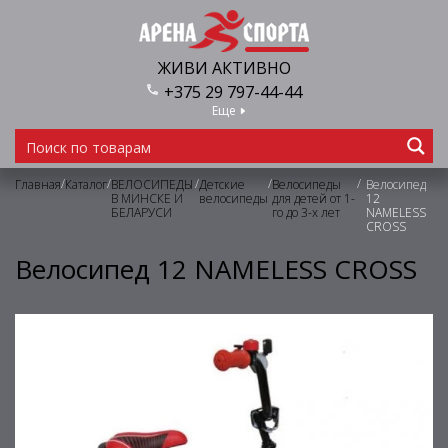
ЖИВИ АКТИВНО
+375 29 797-44-44
Еще
/
/
/
/
/
Главная
Каталог
ВЕЛОСИПЕДЫ
Детские
Велосипеды
Велосипед
В МИНСКЕ И
велосипеды
для детей от 1-
12
БЕЛАРУСИ
го до 3-х лет
NAMELESS
CROSS
Велосипед 12 NAMELESS CROSS