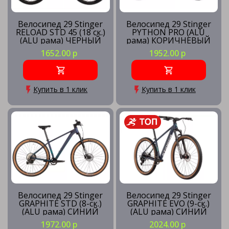
Велосипед 29 Stinger
Велосипед 29 Stinger
RELOAD STD 45 (18 ск.)
PYTHON PRO (ALU
(ALU рама) ЧЕРНЫЙ
рама) КОРИЧНЕВЫЙ
(рама 18) BK45
(рама 22) BN3
1652.00 р
1952.00 р
Купить в 1 клик
Купить в 1 клик
Велосипед 29 Stinger
Велосипед 29 Stinger
GRAPHITE STD (8-ск.)
GRAPHITE EVO (9-ск.)
(ALU рама) СИНИЙ
(ALU рама) СИНИЙ
(рама XL) BL5
(рама MD) BL5
1972.00 р
2024.00 р