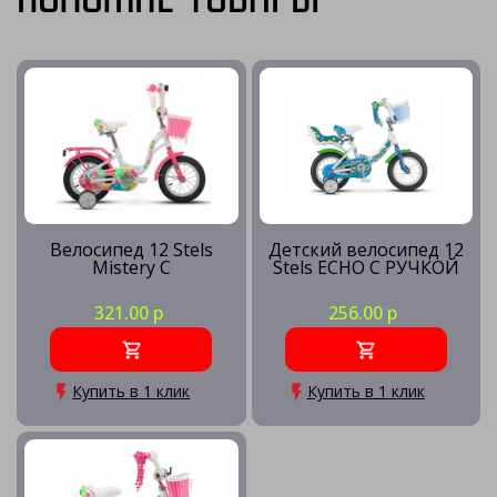
Велосипед 12 Stels
Детский велосипед 12
Mistery C
Stels ECHO С РУЧКОЙ
321.00 р
256.00 р
Купить в 1 клик
Купить в 1 клик