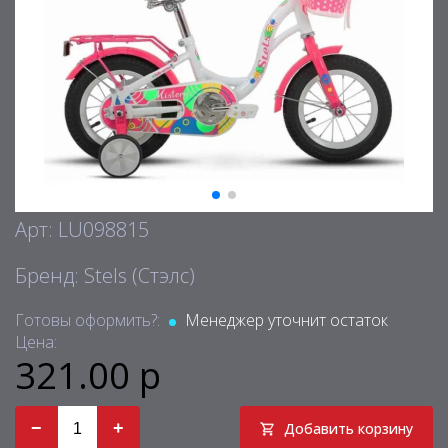
Арт: LU098815
Бренд: Stels (Стэлс)
Готовы оформить?:
Менеджер уточнит остаток
Цена:
321.00 р
−
+
Добавить корзину