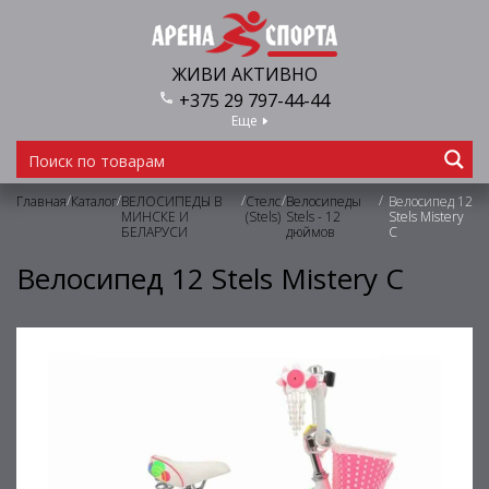
ЖИВИ АКТИВНО
+375 29 797-44-44
Еще
/
/
/
/
/
Главная
Каталог
ВЕЛОСИПЕДЫ В
Стелс
Велосипеды
Велосипед 12
МИНСКЕ И
(Stels)
Stels - 12
Stels Mistery
БЕЛАРУСИ
дюймов
C
Велосипед 12 Stels Mistery C