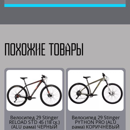
Похожие товары
Велосипед 29 Stinger
Велосипед 29 Stinger
RELOAD STD 45 (18 ск.)
PYTHON PRO (ALU
(ALU рама) ЧЕРНЫЙ
рама) КОРИЧНЕВЫЙ