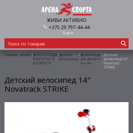
ЖИВИ АКТИВНО
+375 29 797-44-44
Еще
/
/
/
/
/
Главная
Каталог
ВЕЛОСИПЕДЫ
Детские
Велосипеды
Детский
В МИНСКЕ И
велосипеды
для детей от
велосипед 14″
БЕЛАРУСИ
4-х лет
Novatrack
STRIKE
Детский велосипед 14″
Novatrack STRIKE