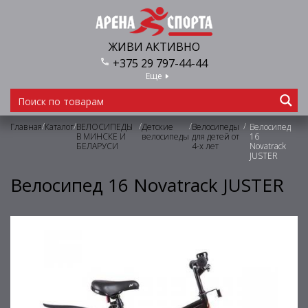
ЖИВИ АКТИВНО
+375 29 797-44-44
Еще
/
/
/
/
/
Главная
Каталог
ВЕЛОСИПЕДЫ
Детские
Велосипеды
Велосипед
В МИНСКЕ И
велосипеды
для детей от
16
БЕЛАРУСИ
4-х лет
Novatrack
JUSTER
Велосипед 16 Novatrack JUSTER