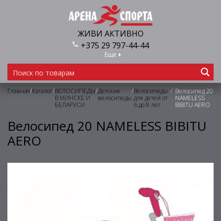
ЖИВИ АКТИВНО
+375 29 797-44-44
Еще
/
/
/
/
/
Главная
Каталог
ВЕЛОСИПЕДЫ
Детские
Велосипеды
Велосипед 20
В МИНСКЕ И
велосипеды
для детей от
NAMELESS
БЕЛАРУСИ
6 до 8 лет
BIBITU AERO
Велосипед 20 NAMELESS BIBITU
AERO