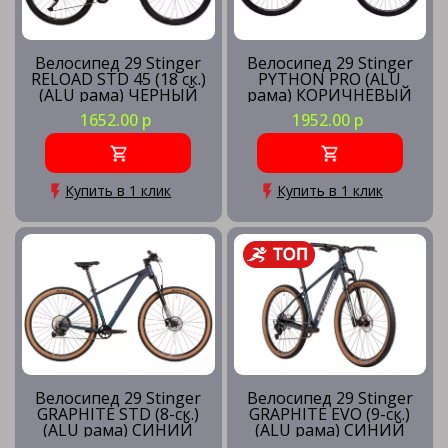
Велосипед 29 Stinger
Велосипед 29 Stinger
RELOAD STD 45 (18 ск.)
PYTHON PRO (ALU
(ALU рама) ЧЕРНЫЙ
рама) КОРИЧНЕВЫЙ
(рама 18) BK45
(рама 22) BN3
1652.00 р
1952.00 р
Купить в 1 клик
Купить в 1 клик
Велосипед 29 Stinger
Велосипед 29 Stinger
GRAPHITE STD (8-ск.)
GRAPHITE EVO (9-ск.)
(ALU рама) СИНИЙ
(ALU рама) СИНИЙ
(рама XL) BL5
(рама MD) BL5