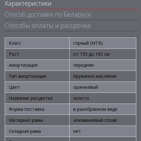
Характеристики
Способ доставки по Беларуси
Способы оплаты и рассрочка
Класс
горный (MTB)
Рост
от 155 до 165 см
Амортизация
передняя
Тип амортизации
пружинно-масляная
Цвет
оранжевый
Название расцветки
золото
Форма поставки
в разобранном виде
Материал рамы
алюминиевый сплав
Складная рама
нет