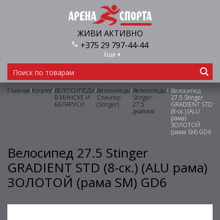
ЖИВИ АКТИВНО
+375 29 797-44-44
Еще
/
/
/
/
/
Главная
Каталог
ВЕЛОСИПЕДЫ
Велосипеды
Велосипеды
Велосипед
В МИНСКЕ И
Стингер
Stinger -
27.5 Stinger
БЕЛАРУСИ
(Stinger)
27.5
GRADIENT STD
дюймов
(8-ск.) (ALU
рама)
ЗОЛОТОЙ
(рама SM) GD6
Велосипед 27.5 Stinger
GRADIENT STD (8-ск.) (ALU рама)
ЗОЛОТОЙ (рама SM) GD6