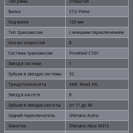
Тип рамы
открытая
Вилка
STG Prime
Ход вилки
120 мм
Тип трансмиссии
с внешним переключением
Кол-во скоростей
8
Система трансмиссии
Prowheel C10Y
Звезд в системе
1
Зубьев в звездах системы
32
Трещотка/кассета
KMC React HG
Звезд в кассете
8
Зубьев в звездах кассеты
от 11 до 40
Задний переключатель
Shimano Acera
Манетки
Shimano Altus M315