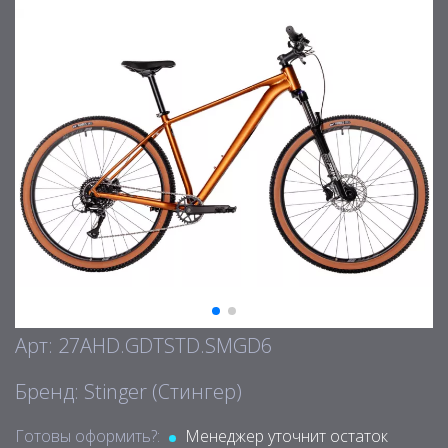
Арт: 27AHD.GDTSTD.SMGD6
Бренд: Stinger (Стингер)
Готовы оформить?:
Менеджер уточнит остаток