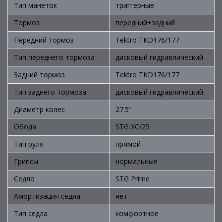
Тип манеток
триггерные
Тормоз
передний+задний
Передний тормоз
Tektro TKD176/177
Тип переднего тормоза
дисковый гидравлический
Задний тормоз
Tektro TKD176/177
Тип заднего тормоза
дисковый гидравлический
Диаметр колес
27.5"
Обода
STG XC/25
Тип руля
прямой
Грипсы
нормальные
Седло
STG Prime
Амортизация седла
нет
Тип седла
комфортное