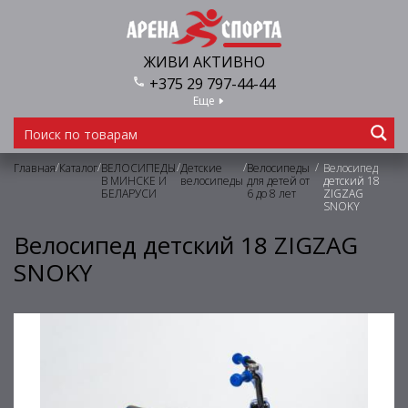
ЖИВИ АКТИВНО
+375 29 797-44-44
Еще
/
/
/
/
/
Главная
Каталог
ВЕЛОСИПЕДЫ
Детские
Велосипеды
Велосипед
В МИНСКЕ И
велосипеды
для детей от
детский 18
БЕЛАРУСИ
6 до 8 лет
ZIGZAG
SNOKY
Велосипед детский 18 ZIGZAG
SNOKY