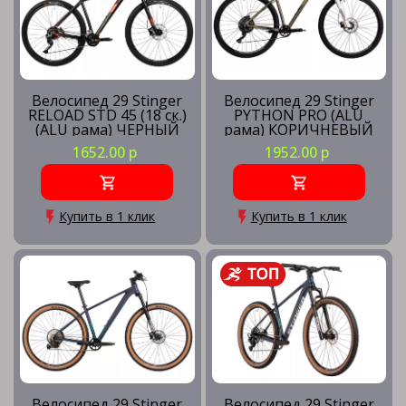
Велосипед 29 Stinger
Велосипед 29 Stinger
RELOAD STD 45 (18 ск.)
PYTHON PRO (ALU
(ALU рама) ЧЕРНЫЙ
рама) КОРИЧНЕВЫЙ
(рама 18) BK45
(рама 22) BN3
1652.00 р
1952.00 р
Купить в 1 клик
Купить в 1 клик
Велосипед 29 Stinger
Велосипед 29 Stinger