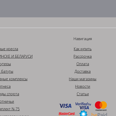
Навигация
ные кресла
Как купить
НСКЕ И БЕЛАРУСИ
Рассрочка
кутеры
Оплата
 батуты
Доставка
вные комплексы
Наши магазины
итнеса
Новости
иды спорта
Статьи
отничьи
плект N-75