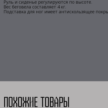
Руль и сиденье регулируются по высоте.
Вес беговела составляет 4 кг.
Подставка для ног имеет антискользящее покр
Похожие товары