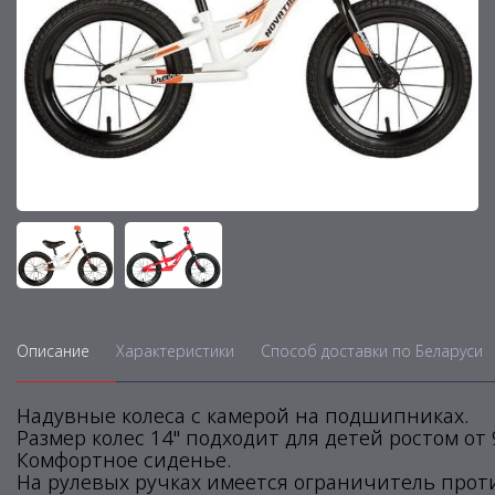
Описание
Характеристики
Способ доставки по Беларуси
Надувные колеса с камерой на подшипниках.
Размер колес 14" подходит для детей ростом от 
Комфортное сиденье.
На рулевых ручках имеется ограничитель проти