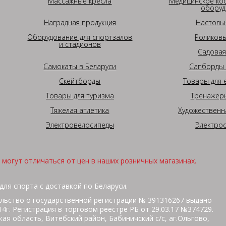
Массажные кресла
Медицинское ко
оборуд
Наградная продукция
Настоль
Оборудование для спортзалов
Роликовы
и стадионов
Садовая
Самокаты в Беларуси
Сапборды 
Скейтборды
Товары для 
Товары для туризма
Тренажеры
Тяжелая атлетика
Художественн
Электровелосипеды
Электро
могут отличаться от цен в наших розничных магазинах.
для спорта с доставкой по Беларуси.
льство о государственной регистрации № 391316267 выдано
г. Регистрация в торговом реестре РБ от 29.03.17 №374729.
ая область, Витебский район, Бабиничский с/с, аг.Ольгово,