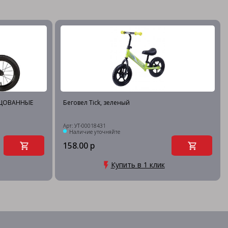
ПИЦОВАННЫЕ
Беговел Tick, зеленый
Арт: УТ-00018431
Наличие уточняйте
158.00 р
Купить в 1 клик