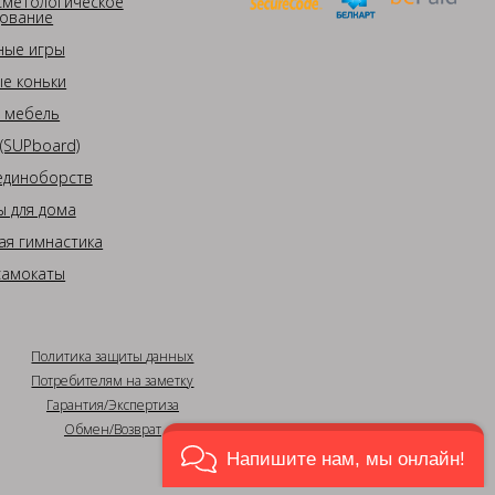
сметологическое
ование
ные игры
е коньки
 мебель
(SUPboard)
единоборств
 для дома
ая гимнастика
самокаты
Политика защиты данных
Потребителям на заметку
Гарантия/Экспертиза
Обмен/Возврат
Напишите нам, мы онлайн!