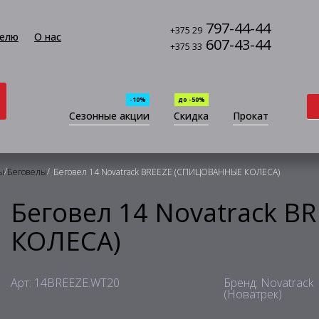
797-44-44
+375 29
елю
О нас
607-43-44
+375 33
-10%
до -50%
Сезонные акции
Скидка
Прокат
/
/
ы
Беговелы
Беговел 14 Novatrack BREEZE (СПИЦОВАННЫЕ КОЛЕСА)
Беговел 14 Novatrack 
КОЛЕСА)
Арт: 14BREEZE.WT20
Бренд: Novatrack
(Новатрек)