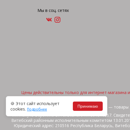
Мы в соц. сетях
Цены действительны только для интернет-магазина и 
🍪 Этот сайт использует
Принимаю
2026, © "Арена спорта" — товары 
cookies.
Подробнее
ИП Жакуть Вероника Витальевна. УНП 391316267. Свидете
Витебский районным исполнительным комитетом 13.01.2014
Юридический адрес: 210516 Республика Беларусь, Витебск