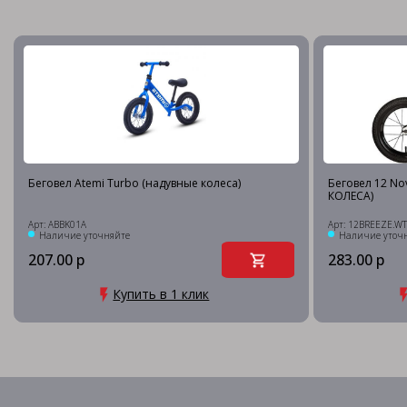
Беговел Atemi Turbo (надувные колеса)
Беговел 12 N
КОЛЕСА)
Арт: ABBK01A
Арт: 12BREEZE.W
Наличие уточняйте
Наличие уточ
207.00 р
283.00 р
Купить в 1 клик