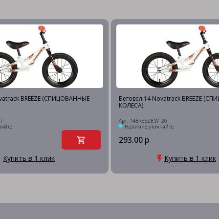
ovatrack BREEZE (СПИЦОВАННЫЕ
Беговел 14 Novatrack BREEZE (С
КОЛЕСА)
T7
Арт: 14BREEZE.WT20
няйте
Наличие уточняйте
293.00 р
Купить в 1 клик
Купить в 1 клик