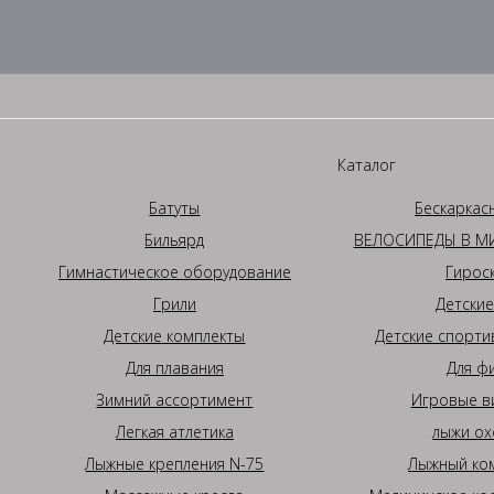
Каталог
Батуты
Бескаркас
Бильярд
ВЕЛОСИПЕДЫ В МИ
Гимнастическое оборудование
Гирос
Грили
Детские
Детские комплекты
Детские спорти
Для плавания
Для ф
Зимний ассортимент
Игровые в
Легкая атлетика
лыжи ох
Лыжные крепления N-75
Лыжный ком