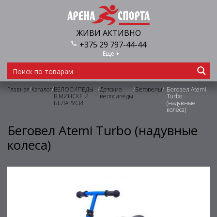
ЖИВИ АКТИВНО
+375 29 797-44-44
Еще
/
/
/
/
/
Главная
Каталог
ВЕЛОСИПЕДЫ
Детские
Беговелы
Беговел Atemi
В МИНСКЕ И
велосипеды
Turbo
БЕЛАРУСИ
(надувные
колеса)
Беговел Atemi Turbo (надувные
колеса)