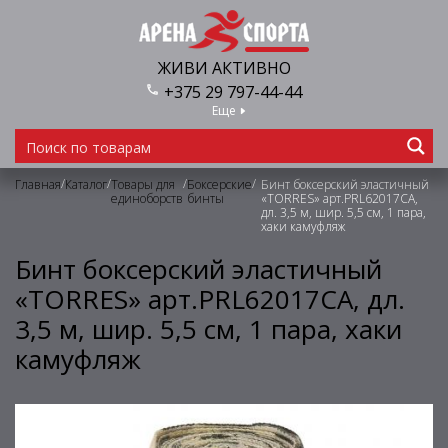
ЖИВИ АКТИВНО
+375 29 797-44-44
Еще
/
/
/
/
Главная
Каталог
Товары для
Боксерские
Бинт боксерский эластичный
единоборств
бинты
«TORRES» арт.PRL62017CA,
дл. 3,5 м, шир. 5,5 см, 1 пара,
хаки камуфляж
Бинт боксерский эластичный
«TORRES» арт.PRL62017CA, дл.
3,5 м, шир. 5,5 см, 1 пара, хаки
камуфляж