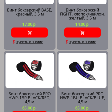
Бинт боксерский BASE,
Бинт боксерский
красный, 3,5 м
FIGHT, хлопок/нейлон,
желтый, 3,5 м
17.00 р
14.00 р
Купить в 1 клик
Купить в 1 клик
Бинт боксерский PRO
Бинт боксерский PRO
HWP-1BR BLACK/RED,
HWP-1BU BLACK/BLUE,
4,5 м
4,5 м
65.00 р
65.00 р