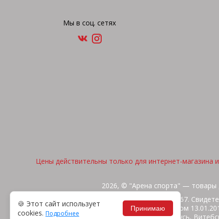
Мы в соц. сетях
Цены действительны только для интернет-магазина и 
2026, © "Арена спорта" — товары 
ИП Жакуть Вероника Витальевна. УНП 391316267. Свидете
🍪 Этот сайт использует
Витебский районным исполнительным комитетом 13.01.2014
Принимаю
cookies.
Подробнее
Юридический адрес: 210516 Республика Беларусь, Витебск