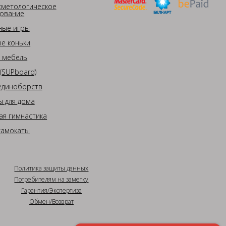
сметологическое
ование
ные игры
е коньки
 мебель
(SUPboard)
единоборств
 для дома
ая гимнастика
самокаты
Политика защиты данных
Потребителям на заметку
Гарантия/Экспертиза
Обмен/Возврат