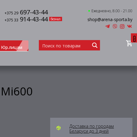
697-43-44
Ежедневно, 8.00 - 21.00
+375 29
914-43-44
shop@arena-sporta.by
безнал
+375 33
0
Юр.лицам
 Mi600
Доставка по городам
Беларуси до 3 дней