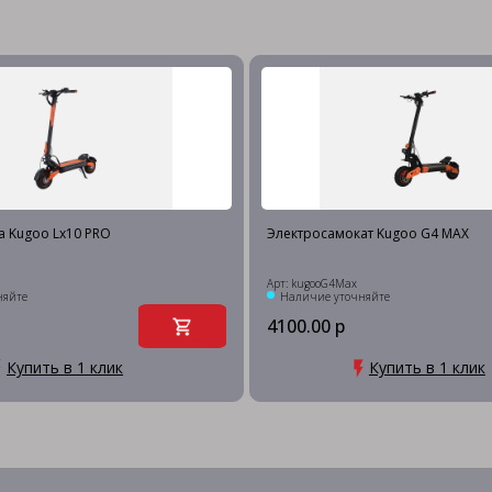
а Kugoo Lx10 PRO
Электросамокат Kugoo G4 MAX
Арт: kugooG4Max
няйте
Наличие уточняйте
4100.00 р
Купить в 1 клик
Купить в 1 клик