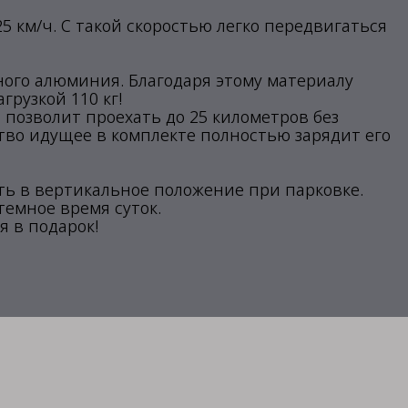
25 км/ч. С такой скоростью легко передвигаться
ого алюминия. Благодаря этому материалу
грузкой 110 кг!
позволит проехать до 25 километров без
тво идущее в комплекте полностью зарядит его
ь в вертикальное положение при парковке.
темное время суток.
я в подарок!