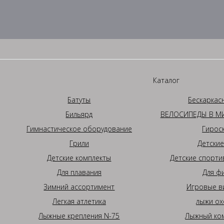
Каталог
Батуты
Бескаркас
Бильярд
ВЕЛОСИПЕДЫ В МИ
Гимнастическое оборудование
Гирос
Грили
Детские
Детские комплекты
Детские спорти
Для плавания
Для ф
Зимний ассортимент
Игровые в
Легкая атлетика
лыжи ох
Лыжные крепления N-75
Лыжный ком