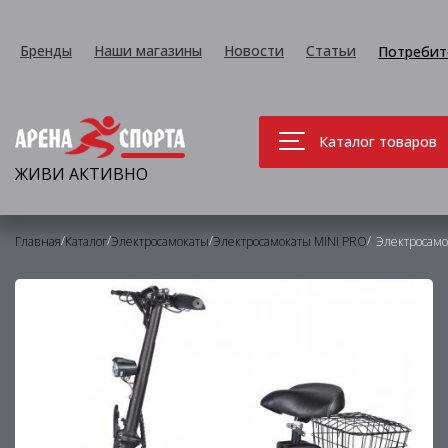
Бренды
Наши магазины
Новости
Статьи
Потребит
Каталог товаров
ЖИВИ АКТИВНО
/
/
/
/
Главная
Каталог
Электросамокаты
Электросамокаты MINI PRO
Электросамо