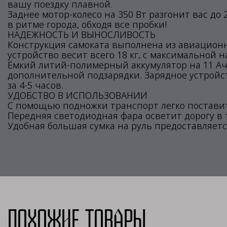
вашу поездку плавной.
Заднее мотор-колесо на 350 Вт разгонит вас до 
в ритме города, обходя все пробки!
НАДЕЖНОСТЬ И ВЫНОСЛИВОСТЬ
Конструкция самоката выполнена из авиационн
устройство весит всего 18 кг, с максимальной на
Ёмкий литий-полимерный аккумулятор на 11 Ач 
дополнительной подзарядки. Зарядное устройс
за 4-5 часов.
УДОБСТВО В ИСПОЛЬЗОВАНИИ
С помощью подножки транспорт легко поставит
Передняя светодиодная фара осветит дорогу в 
Удобная большая сумка на руль предоставляетс
Похожие товары