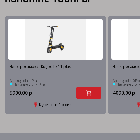
Электросамокат Kugoo Lx 11 plus
Электросамок
Арт: kugooLx11Plus
Арт: kugooLx10Pro
Наличие уточняйте
Наличие уточ
5990.00 р
4090.00 р
Купить в 1 клик