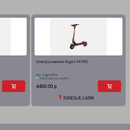
Электросамокат Kugoo F4 PRO
Арт: kugooF4Pro
Наличие уточняйте
4400.00 р
Купить в 1 клик