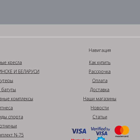
Навигация
ные кресла
Как купить
НСКЕ И БЕЛАРУСИ
Рассрочка
кутеры
Оплата
 батуты
Доставка
вные комплексы
Наши магазины
итнеса
Новости
иды спорта
Статьи
отничьи
плект N-75