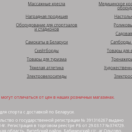
Массажные кресла
Медицинское ко
оборуд
Наградная продукция
Настоль
Оборудование для спортзалов
Роликовы
и стадионов
Садовая
Самокаты в Беларуси
Сапборды 
Скейтборды
Товары для 
Товары для туризма
Тренажеры
Тяжелая атлетика
Художественн
Электровелосипеды
Электро
могут отличаться от цен в наших розничных магазинах.
для спорта с доставкой по Беларуси.
льство о государственной регистрации № 391316267 выдано
г. Регистрация в торговом реестре РБ от 29.03.17 №374729.
ая область, Витебский район, Бабиничский с/с, аг.Ольгово,