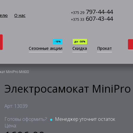
797-44-44
+375 29
елю
О нас
607-43-44
+375 33
-10%
до -50%
Сезонные акции
Скидка
Прокат
кат MiniPro Mi600
Электросамокат MiniPro
Арт: 13039
Готовы оформить?:
Менеджер уточнит остаток
Цена: