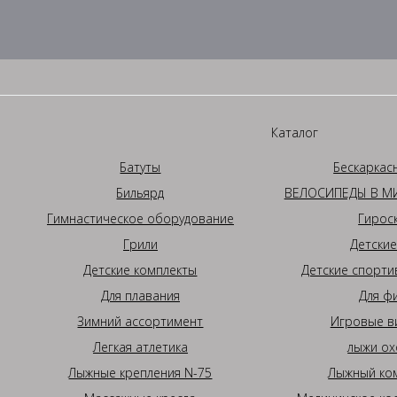
Каталог
Батуты
Бескаркас
Бильярд
ВЕЛОСИПЕДЫ В МИ
Гимнастическое оборудование
Гирос
Грили
Детские
Детские комплекты
Детские спорти
Для плавания
Для ф
Зимний ассортимент
Игровые в
Легкая атлетика
лыжи ох
Лыжные крепления N-75
Лыжный ком