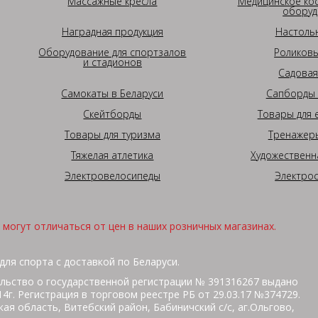
Массажные кресла
Медицинское ко
оборуд
Наградная продукция
Настоль
Оборудование для спортзалов
Роликовы
и стадионов
Садовая
Самокаты в Беларуси
Сапборды 
Скейтборды
Товары для 
Товары для туризма
Тренажеры
Тяжелая атлетика
Художественн
Электровелосипеды
Электро
могут отличаться от цен в наших розничных магазинах.
для спорта с доставкой по Беларуси.
льство о государственной регистрации № 391316267 выдано
г. Регистрация в торговом реестре РБ от 29.03.17 №374729.
ая область, Витебский район, Бабиничский с/с, аг.Ольгово,