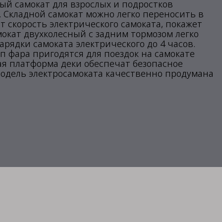
й самокат для взрослых и подростков
 Складной самокат можно легко переносить в
 скорость электрического самоката, покажет
мокат двухколесный с задним тормозом легко
арядки самоката электрического до 4 часов.
оп фара пригодятся для поездок на самокате
ая платформа деки обеспечат безопасное
модель электросамоката качественно продумана