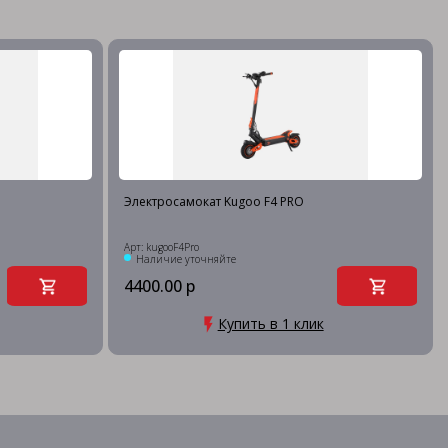
Электросамокат Kugoo F4 PRO
Арт: kugooF4Pro
Наличие уточняйте
4400.00 р
Купить в 1 клик