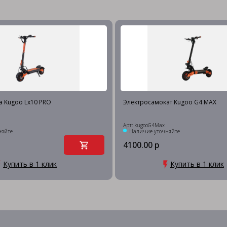
а Kugoo Lx10 PRO
Электросамокат Kugoo G4 MAX
Арт: kugooG4Max
няйте
Наличие уточняйте
4100.00 р
Купить в 1 клик
Купить в 1 клик