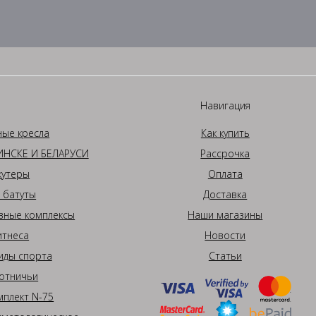
Навигация
ные кресла
Как купить
НСКЕ И БЕЛАРУСИ
Рассрочка
кутеры
Оплата
 батуты
Доставка
вные комплексы
Наши магазины
итнеса
Новости
иды спорта
Статьи
отничьи
плект N-75