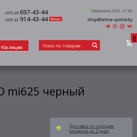
697-43-44
Ежедневно, 8.00 - 21.00
+375 29
914-43-44
shop@arena-sporta.by
безнал
+375 33
0
Юр.лицам
O mi625 черный
Доставка по городам
Беларуси до 3 дней