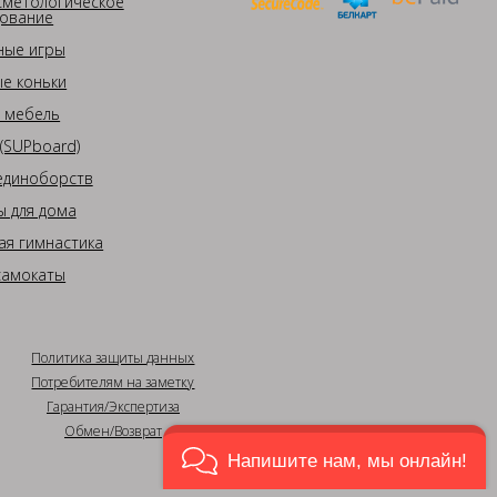
сметологическое
ование
ные игры
е коньки
 мебель
(SUPboard)
единоборств
 для дома
ая гимнастика
самокаты
Политика защиты данных
Потребителям на заметку
Гарантия/Экспертиза
Обмен/Возврат
Напишите нам, мы онлайн!