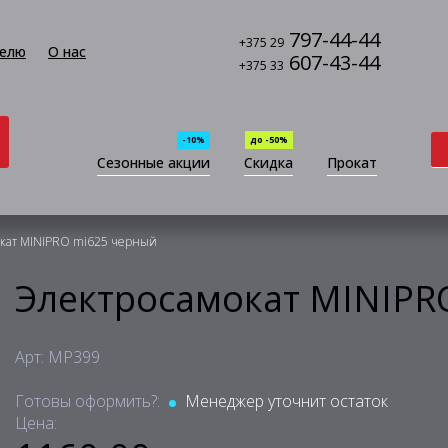
797-44-44
+375 29
елю
О нас
607-43-44
+375 33
-10%
до -50%
Сезонные акции
Скидка
Прокат
кат MINIPRO mi625 черный
Электросамокат MINIPR
Арт: MP399
Готовы оформить?:
Менеджер уточнит остаток
Цена: