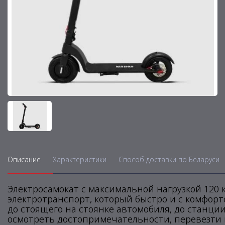
Описание
Характеристики
Способ доставки по Беларуси
Электросамокат с максимальной нагрузкой 120 кг
электротранспорт, который быстро и с комфорто
до стоящего на стоянке автомобиля, до станции
осмотреть достопримечательности, перевезти п