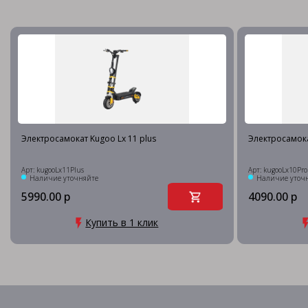
Электросамокат Kugoo Lx 11 plus
Электросамок
Арт: kugooLx11Plus
Арт: kugooLx10Pro
Наличие уточняйте
Наличие уточ
5990.00 р
4090.00 р
Купить в 1 клик