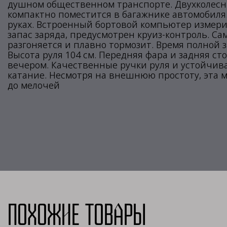
душном общественном транспорте. Двухколесны
компактно поместится в багажнике автомобиля.
руках. Встроенный бортовой компьютер измерит
запас заряда, предусмотрен круиз-контроль. Са
разгоняется и плавно тормозит. Время полной з
Высота руля 104 см. Передняя фара и задняя ст
вечером. Качественные ручки руля и устойчив
катание. Несмотря на внешнюю простоту, эта 
до мелочей
Похожие товары