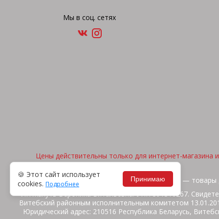
Мы в соц. сетях
Цены действительны только для интернет-магазина и 
🍪 Этот сайт использует
Принимаю
2026, © "Арена спорта" — товары 
cookies.
Подробнее
ИП Жакуть Вероника Витальевна. УНП 391316267. Свидете
Витебский районным исполнительным комитетом 13.01.2014
Юридический адрес: 210516 Республика Беларусь, Витебск