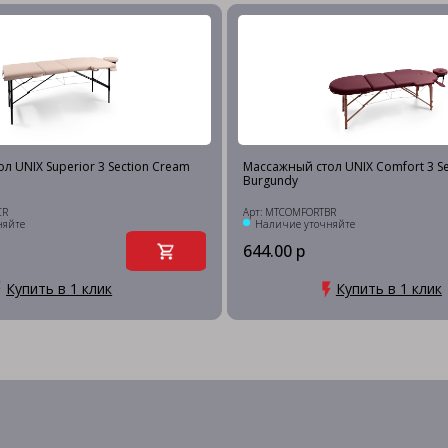
л UNIX Superior 3 Section Cream
Массажный стол UNIX Comfort 3 Se
Burgundy
CR
Арт: MTCOMFORTBR
няйте
Наличие уточняйте
644.00 р
Купить в 1 клик
Купить в 1 клик