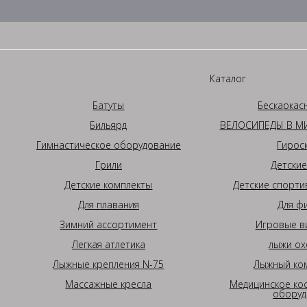
Каталог
Батуты
Бескаркас
Бильярд
ВЕЛОСИПЕДЫ В МИ
Гимнастическое оборудование
Гирос
Грили
Детские
Детские комплекты
Детские спорти
Для плавания
Для ф
Зимний ассортимент
Игровые в
Легкая атлетика
лыжи ох
Лыжные крепления N-75
Лыжный ком
Массажные кресла
Медицинское ко
оборуд