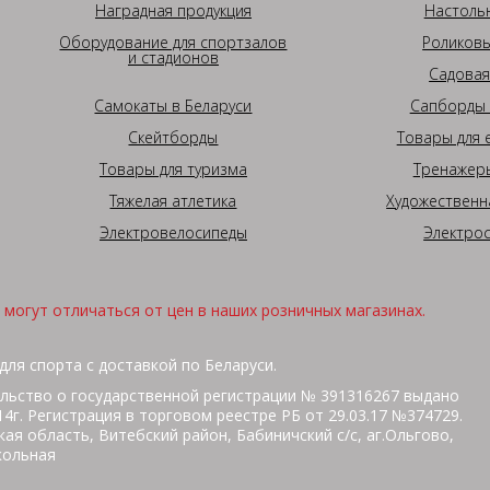
Наградная продукция
Настоль
Оборудование для спортзалов
Роликовы
и стадионов
Садовая
Самокаты в Беларуси
Сапборды 
Скейтборды
Товары для 
Товары для туризма
Тренажеры
Тяжелая атлетика
Художественн
Электровелосипеды
Электро
могут отличаться от цен в наших розничных магазинах.
для спорта с доставкой по Беларуси.
льство о государственной регистрации № 391316267 выдано
г. Регистрация в торговом реестре РБ от 29.03.17 №374729.
ая область, Витебский район, Бабиничский с/с, аг.Ольгово,
кольная