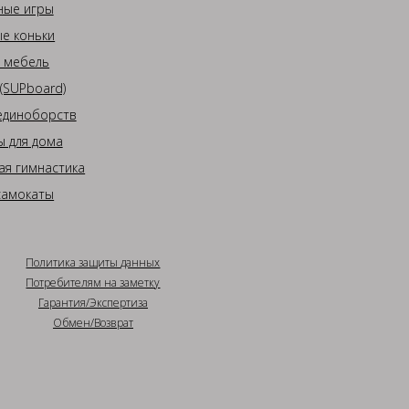
ные игры
е коньки
 мебель
(SUPboard)
единоборств
 для дома
ая гимнастика
самокаты
Политика защиты данных
Потребителям на заметку
Гарантия/Экспертиза
Обмен/Возврат