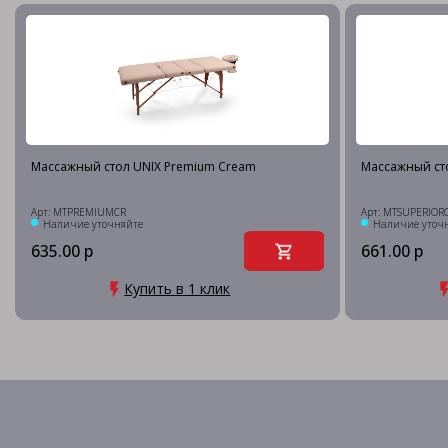
Массажный стол UNIX Premium Cream
Массажный сто
Арт: MTPREMIUMCR
Арт: MTSUPERIOR
Наличие уточняйте
Наличие уточ
635.00 р
661.00 р
Купить в 1 клик