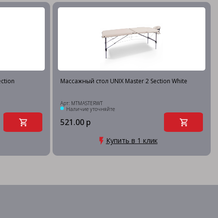
ction
Массажный стол UNIX Master 2 Section White
Арт: MTMASTERWT
Наличие уточняйте
521.00 р
Купить в 1 клик