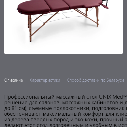
Описание
Характеристики
Способ доставки по Беларуси
Профессиональный массажный стол UNIX Med™ 
решение для салонов, массажных кабинетов и д
до 81 см), съемные подлокотники, подголовник
обеспечивают максимальный комфорт для клиен
из дерева твердых пород и эко-кожи, прочный
делают этот стол долговечным и удобным в исп