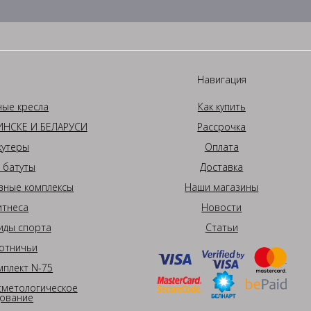
Навигация
ные кресла
Как купить
НСКЕ И БЕЛАРУСИ
Рассрочка
кутеры
Оплата
 батуты
Доставка
вные комплексы
Наши магазины
итнеса
Новости
иды спорта
Статьи
отничьи
плект N-75
сметологическое
ование