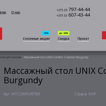
797-44-44
+375 29
елю
О нас
607-43-44
+375 33
-10%
до -50%
Сезонные акции
Скидка
Прокат
/
ние для массажа
Массажный стол UNIX Comfort 3 Section Burgundy
Массажный стол UNIX Co
Burgundy
Арт: MTCOMFORTBR
Страна: КНР