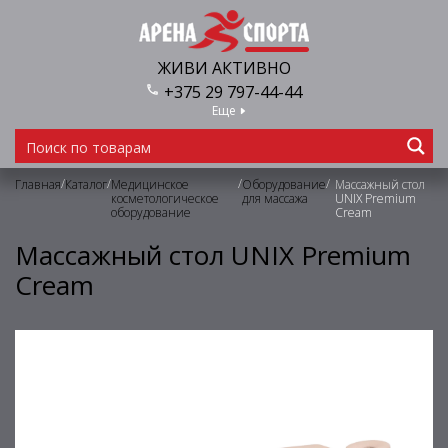
ЖИВИ АКТИВНО
+375 29 797-44-44
Еще
/
/
/
/
Главная
Каталог
Медицинское
Оборудование
Массажный стол
косметологическое
для массажа
UNIX Premium
оборудование
Cream
Массажный стол UNIX Premium
Cream