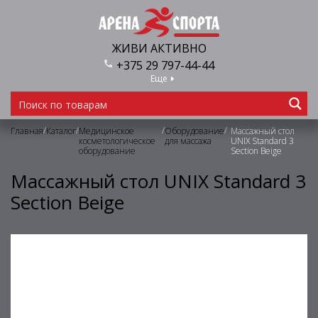
ЖИВИ АКТИВНО
+375 29 797-44-44
Еще
/
/
/
/
Главная
Каталог
Медицинское
Оборудование
Массажный стол
косметологическое
для массажа
UNIX Standard 3
оборудование
Section Beige
Массажный стол UNIX Standard 3
Section Beige