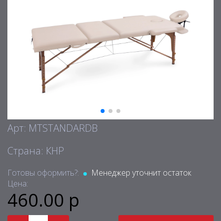
Арт: MTSTANDARDB
Страна: КНР
Готовы оформить?:
Менеджер уточнит остаток
Цена:
460.00 р