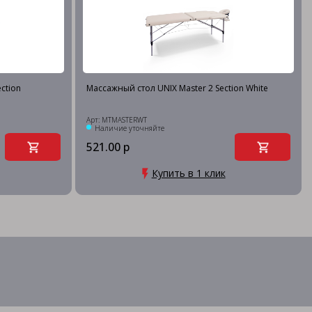
ction
Массажный стол UNIX Master 2 Section White
Арт: MTMASTERWT
Наличие уточняйте
521.00 р
Купить в 1 клик