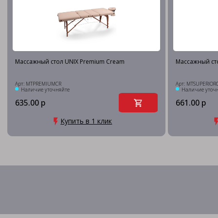
Массажный стол UNIX Premium Cream
Массажный сто
Арт: MTPREMIUMCR
Арт: MTSUPERIOR
Наличие уточняйте
Наличие уточ
635.00 р
661.00 р
Купить в 1 клик