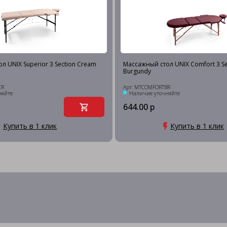
л UNIX Superior 3 Section Cream
Массажный стол UNIX Comfort 3 Se
Burgundy
CR
Арт: MTCOMFORTBR
няйте
Наличие уточняйте
644.00 р
Купить в 1 клик
Купить в 1 клик