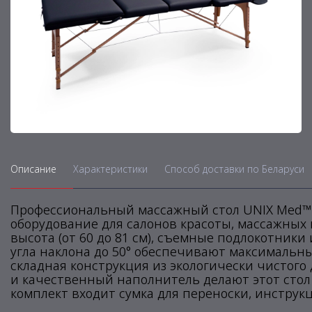
Описание
Характеристики
Способ доставки по Беларуси
Профессиональный массажный стол UNIX Med™ 
оборудование для салонов красоты, массажных
высота (от 60 до 81 см), съемные подлокотники
угла наклона до 50° обеспечивают максимальны
складная конструкция из экологически чистого
и качественный наполнитель делают этот стол
комплект входит сумка для переноски, инструк