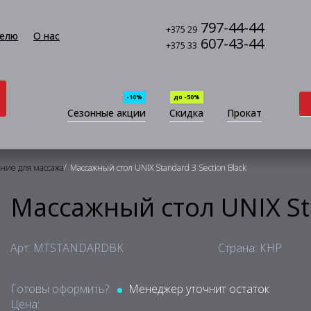
797-44-44
+375 29
елю
О нас
607-43-44
+375 33
-10%
до -50%
Сезонные акции
Скидка
Прокат
/
ние для массажа
Массажный стол UNIX Standard 3 Section Black
Массажный стол UNIX Sta
Арт: MTSTANDARDBK
Страна: КНР
Готовы оформить?:
Менеджер уточнит остаток
Цена: