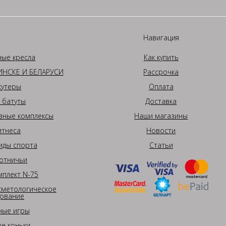
Навигация
ные кресла
Как купить
НСКЕ И БЕЛАРУСИ
Рассрочка
кутеры
Оплата
 батуты
Доставка
вные комплексы
Наши магазины
итнеса
Новости
иды спорта
Статьи
отничьи
плект N-75
сметологическое
ование
ные игры
е коньки