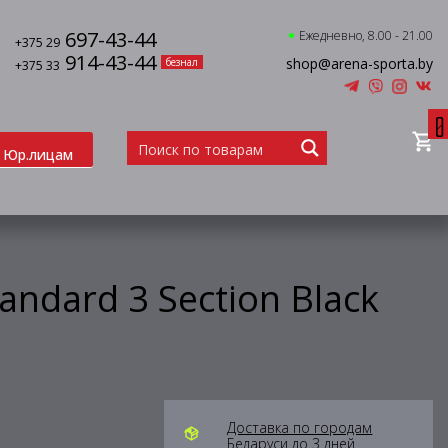
697-43-44
Ежедневно, 8.00 - 21.00
+375 29
914-43-44
shop@arena-sporta.by
безнал
+375 33
0
Юр.лицам
ndard 3 Section Black
Доставка по городам
Беларуси до 3 дней