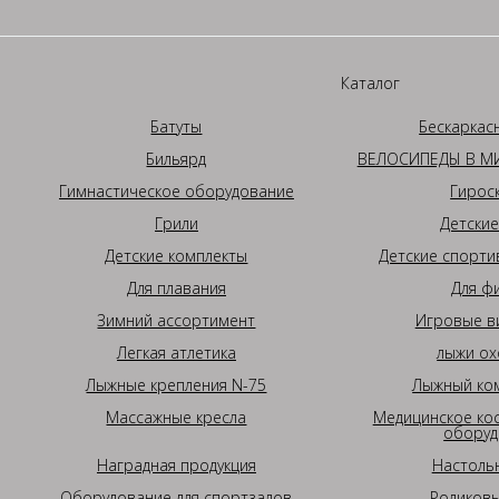
Каталог
Батуты
Бескаркас
Бильярд
ВЕЛОСИПЕДЫ В МИ
Гимнастическое оборудование
Гирос
Грили
Детские
Детские комплекты
Детские спорти
Для плавания
Для ф
Зимний ассортимент
Игровые в
Легкая атлетика
лыжи ох
Лыжные крепления N-75
Лыжный ком
Массажные кресла
Медицинское ко
оборуд
Наградная продукция
Настоль
Оборудование для спортзалов
Роликовы