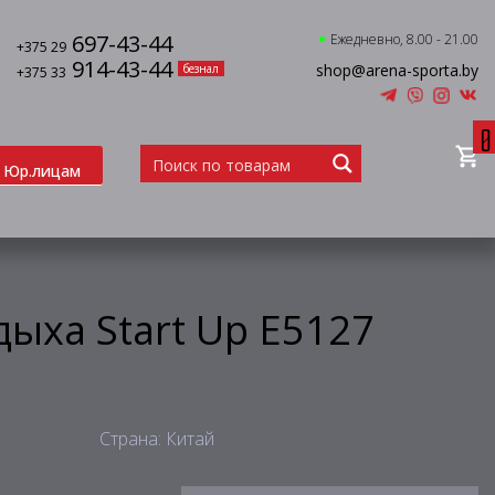
697-43-44
Ежедневно, 8.00 - 21.00
+375 29
914-43-44
shop@arena-sporta.by
безнал
+375 33
0
Юр.лицам
ыха Start Up E5127
Страна: Китай