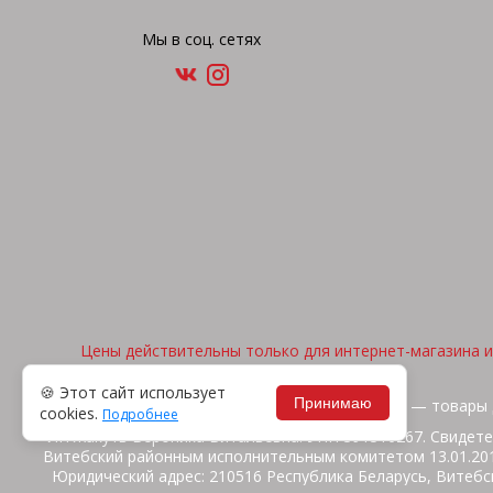
Мы в соц. сетях
Цены действительны только для интернет-магазина и 
🍪 Этот сайт использует
Принимаю
2026, © "Арена спорта" — товары 
cookies.
Подробнее
ИП Жакуть Вероника Витальевна. УНП 391316267. Свидете
Витебский районным исполнительным комитетом 13.01.2014
Юридический адрес: 210516 Республика Беларусь, Витебск