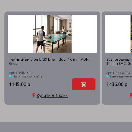
Теннисный стол UNIX Line Indoor 16 mm MDF,
Всепогодный т
Green
14 mm SMC, Gr
Арт: TT15INDGR
Арт: TTS14OUTGY
Наличие уточняйте
Наличие уточ
1145.00 р
1436.00 р
Купить в 1 клик