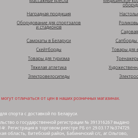
Массажные кресла
Медицинское ко
оборуд
Наградная продукция
Настоль
Оборудование для спортзалов
Роликовы
и стадионов
Садовая
Самокаты в Беларуси
Сапборды 
Скейтборды
Товары для 
Товары для туризма
Тренажеры
Тяжелая атлетика
Художественн
Электровелосипеды
Электро
могут отличаться от цен в наших розничных магазинах.
для спорта с доставкой по Беларуси.
льство о государственной регистрации № 391316267 выдано
г. Регистрация в торговом реестре РБ от 29.03.17 №374729.
ая область, Витебский район, Бабиничский с/с, аг.Ольгово,