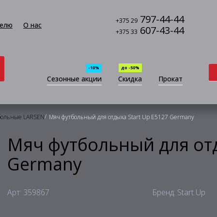
797-44-44
+375 29
елю
О нас
607-43-44
+375 33
-10%
до -50%
Сезонные акции
Скидка
Прокат
/
больные LARSEN
Мяч футбольный для отдыха Start Up E5127 Germany
Мяч футбольный для отд
Germany
Арт: 359867
Бренд: Start Up