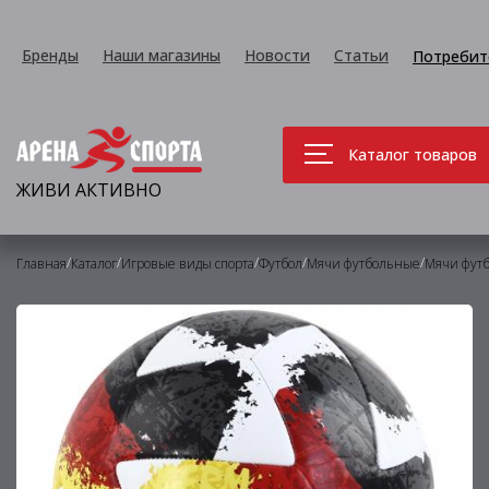
Бренды
Наши магазины
Новости
Статьи
Потребит
Каталог товаров
ЖИВИ АКТИВНО
/
/
/
/
/
Главная
Каталог
Игровые виды спорта
Футбол
Мячи футбольные
Мячи фут