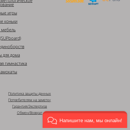
сметологическое
ование
ные игры
е коньки
 мебель
(SUPboard)
единоборств
 для дома
ая гимнастика
самокаты
Политика защиты данных
Потребителям на заметку
Гарантия/Экспертиза
Обмен/Возврат
Напишите нам, мы онлайн!