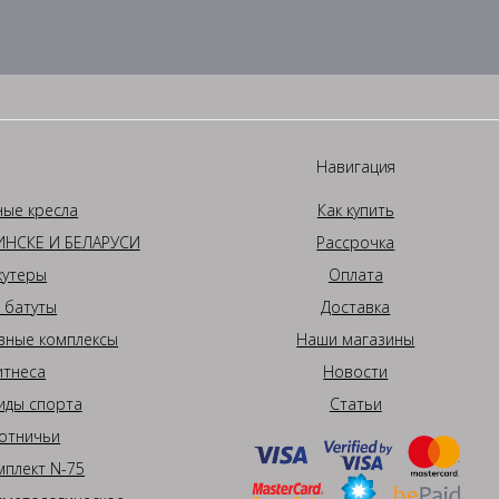
Навигация
ные кресла
Как купить
НСКЕ И БЕЛАРУСИ
Рассрочка
кутеры
Оплата
 батуты
Доставка
вные комплексы
Наши магазины
итнеса
Новости
иды спорта
Статьи
отничьи
плект N-75