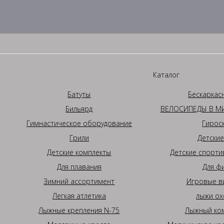
Каталог
Батуты
Бескаркас
Бильярд
ВЕЛОСИПЕДЫ В МИ
Гимнастическое оборудование
Гирос
Грили
Детские
Детские комплекты
Детские спорти
Для плавания
Для ф
Зимний ассортимент
Игровые в
Легкая атлетика
лыжи ох
Лыжные крепления N-75
Лыжный ком