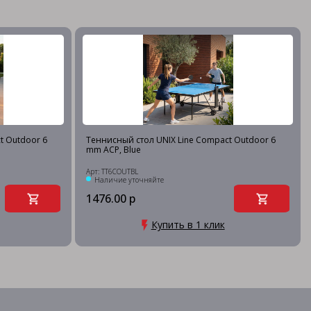
t Outdoor 6
Теннисный стол UNIX Line Compact Outdoor 6
mm ACP, Blue
Арт: TT6COUTBL
Наличие уточняйте
1476.00 р
Купить в 1 клик