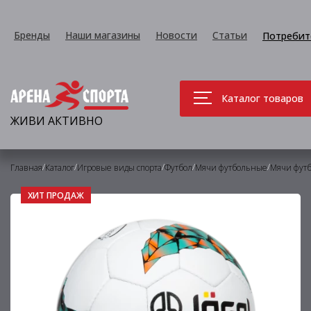
Бренды
Наши магазины
Новости
Статьи
Потребит
Каталог товаров
ЖИВИ АКТИВНО
/
/
/
/
/
Главная
Каталог
Игровые виды спорта
Футбол
Мячи футбольные
Мячи фут
ХИТ ПРОДАЖ