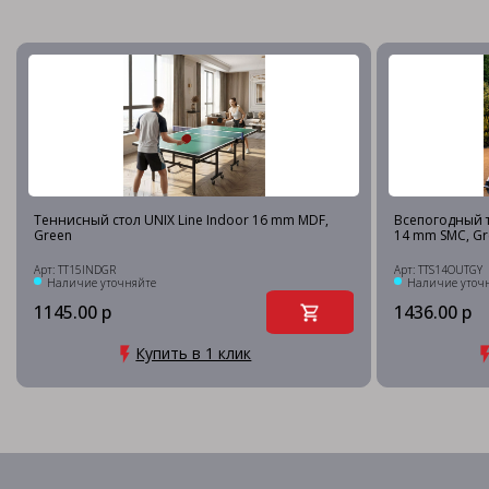
Теннисный стол UNIX Line Indoor 16 mm MDF,
Всепогодный т
Green
14 mm SMC, Gr
Арт: TT15INDGR
Арт: TTS14OUTGY
Наличие уточняйте
Наличие уточ
1145.00 р
1436.00 р
Купить в 1 клик