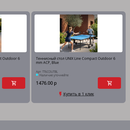
t Outdoor 6
Теннисный стол UNIX Line Compact Outdoor 6
mm ACP, Blue
Арт: TT6COUTBL
Наличие уточняйте
1476.00 р
Купить в 1 клик