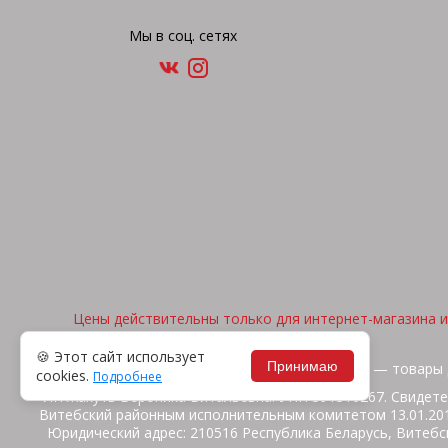
Мы в соц. сетях
Цены действительны только для интернет-магазина и 
🍪 Этот сайт использует
Принимаю
2026, © "Арена спорта" — товары 
cookies.
Подробнее
ИП Жакуть Вероника Витальевна. УНП 391316267. Свидете
Витебский районным исполнительным комитетом 13.01.2014
Юридический адрес: 210516 Республика Беларусь, Витебск