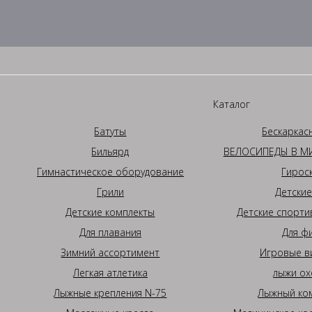
Каталог
Батуты
Бескаркас
Бильярд
ВЕЛОСИПЕДЫ В МИ
Гимнастическое оборудование
Гирос
Грили
Детские
Детские комплекты
Детские спорти
Для плавания
Для ф
Зимний ассортимент
Игровые в
Легкая атлетика
лыжи ох
Лыжные крепления N-75
Лыжный ком