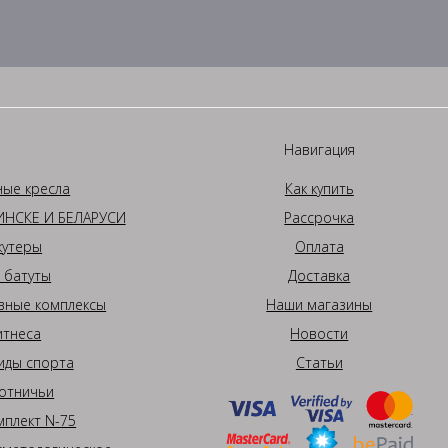
Навигация
ные кресла
Как купить
НСКЕ И БЕЛАРУСИ
Рассрочка
кутеры
Оплата
 батуты
Доставка
вные комплексы
Наши магазины
итнеса
Новости
иды спорта
Статьи
отничьи
плект N-75