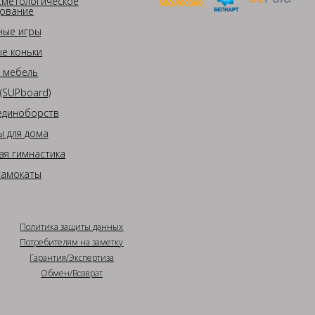
сметологическое
ование
ные игры
е коньки
 мебель
(SUPboard)
единоборств
 для дома
ая гимнастика
самокаты
Политика защиты данных
Потребителям на заметку
Гарантия/Экспертиза
Обмен/Возврат