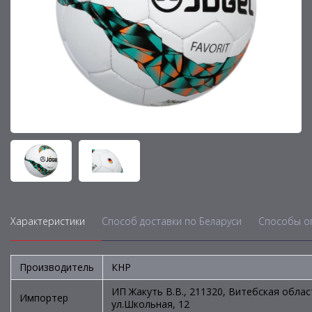
Характеристики
Способ доставки по Беларуси
Способы о
Производитель
КНР
ИП Жакуть В.В., 211320, Витебская облас
Импортер
ул.Школьная, 12