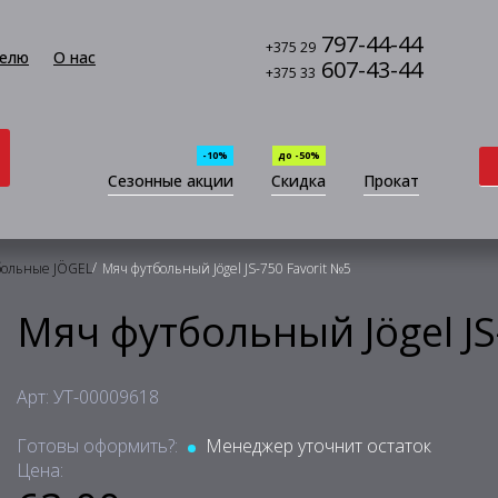
797-44-44
+375 29
елю
О нас
607-43-44
+375 33
-10%
до -50%
Сезонные акции
Скидка
Прокат
/
больные JÖGEL
Мяч футбольный Jögel JS-750 Favorit №5
Мяч футбольный Jögel JS
Арт: УТ-00009618
Готовы оформить?:
Менеджер уточнит остаток
Цена: