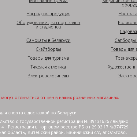
Массажные кресла
Медицинское ко
оборуд
Наградная продукция
Настоль
Оборудование для спортзалов
Роликовы
и стадионов
Садовая
Самокаты в Беларуси
Сапборды 
Скейтборды
Товары для 
Товары для туризма
Тренажеры
Тяжелая атлетика
Художественн
Электровелосипеды
Электро
могут отличаться от цен в наших розничных магазинах.
для спорта с доставкой по Беларуси.
льство о государственной регистрации № 391316267 выдано
г. Регистрация в торговом реестре РБ от 29.03.17 №374729.
ая область, Витебский район, Бабиничский с/с, аг.Ольгово,