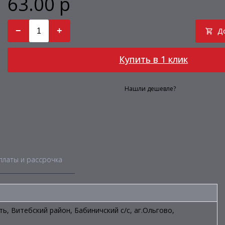
63.00 р
−
+
Д
Купить в 1 клик
Нашли дешевле?
платы и рассрочка
ть, Витебский район, Бабиничский с/с, аг.Ольгово,