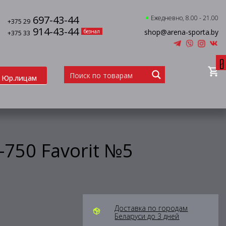
697-43-44
Ежедневно, 8.00 - 21.00
+375 29
914-43-44
shop@arena-sporta.by
безнал
+375 33
0
Юр.лицам
-750 Favorit №5
Доставка по городам
Беларуси до 3 дней