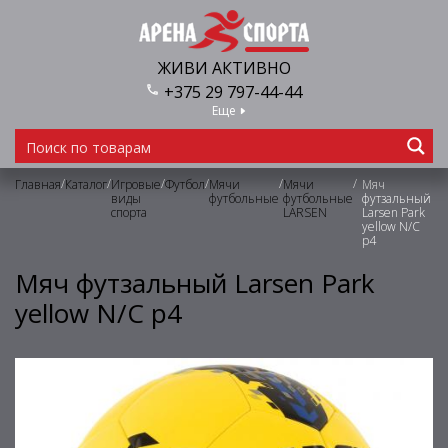
ЖИВИ АКТИВНО
+375 29 797-44-44
Еще
/
/
/
/
/
/
Главная
Каталог
Игровые
Футбол
Мячи
Мячи
Мяч
виды
футбольные
футбольные
футзальный
спорта
LARSEN
Larsen Park
yellow N/C
р4
Мяч футзальный Larsen Park
yellow N/C р4