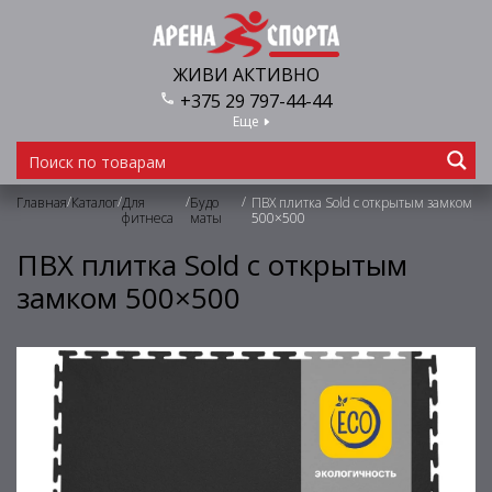
ЖИВИ АКТИВНО
+375 29 797-44-44
Еще
/
/
/
/
Главная
Каталог
Для
Будо
ПВХ плитка Sold с открытым замком
фитнеса
маты
500×500
ПВХ плитка Sold с открытым
замком 500×500