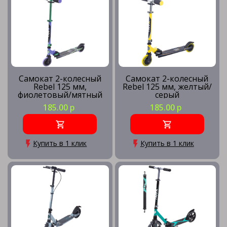
Самокат 2-колесный
Самокат 2-колесный
Rebel 125 мм,
Rebel 125 мм, желтый/
фиолетовый/мятный
серый
185.00 р
185.00 р
Купить в 1 клик
Купить в 1 клик