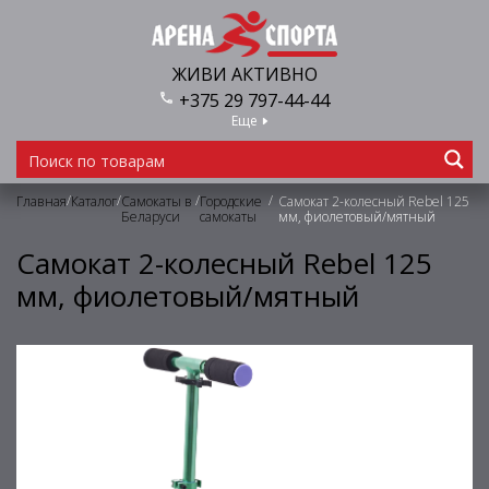
ЖИВИ АКТИВНО
+375 29 797-44-44
Еще
/
/
/
/
Главная
Каталог
Самокаты в
Городские
Самокат 2-колесный Rebel 125
Беларуси
самокаты
мм, фиолетовый/мятный
Самокат 2-колесный Rebel 125
мм, фиолетовый/мятный