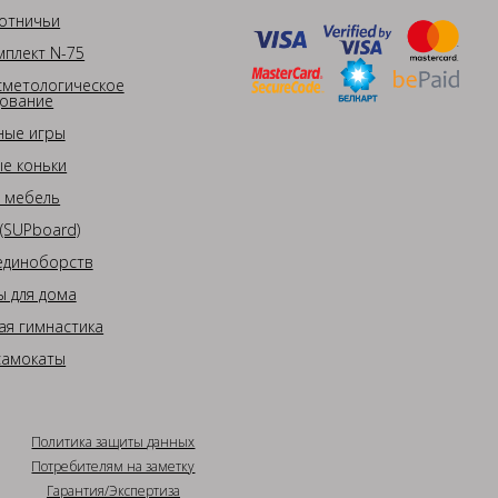
отничьи
плект N-75
сметологическое
ование
ные игры
е коньки
 мебель
(SUPboard)
единоборств
 для дома
ая гимнастика
самокаты
Политика защиты данных
Потребителям на заметку
Гарантия/Экспертиза