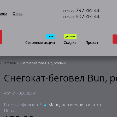
797-44-44
+375 29
елю
О нас
607-43-44
+375 33
-10%
до -50%
Сезонные акции
Скидка
Прокат
/
/
ы
Беговелы
Снегокат-беговел Bun, розовый
Снегокат-беговел Bun, 
Арт: УТ-00020891
Готовы оформить?:
Менеджер уточнит остаток
Цена: