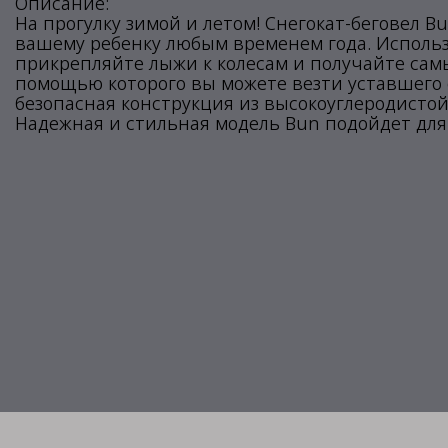
Описание:
На прогулку зимой и летом! Снегокат-беговел B
вашему ребенку любым временем года. Использу
прикрепляйте лыжи к колесам и получайте самы
помощью которого вы можете везти уставшего 
безопасная конструкция из высокоуглеродистой
Надежная и стильная модель Bun подойдет для де