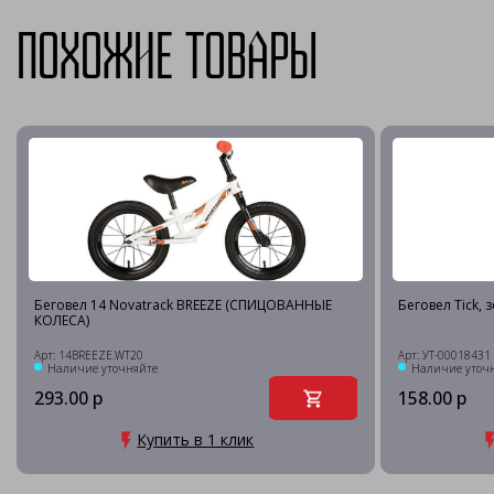
Похожие товары
Беговел 14 Novatrack BREEZE (СПИЦОВАННЫЕ
Беговел Tick,
КОЛЕСА)
Арт: 14BREEZE.WT20
Арт: УТ-00018431
Наличие уточняйте
Наличие уточ
293.00 р
158.00 р
Купить в 1 клик