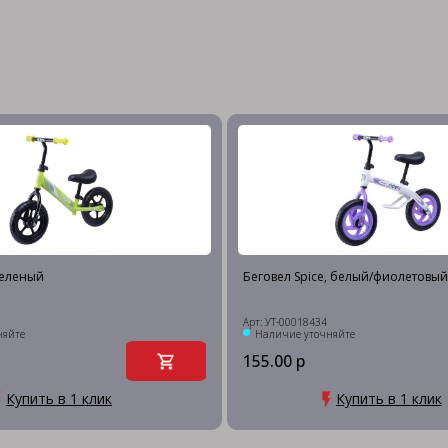
 зеленый
Беговел Spice, белый/фиолетовый
Арт: УТ-00018434
няйте
Наличие уточняйте
155.00 р
Купить в 1 клик
Купить в 1 клик