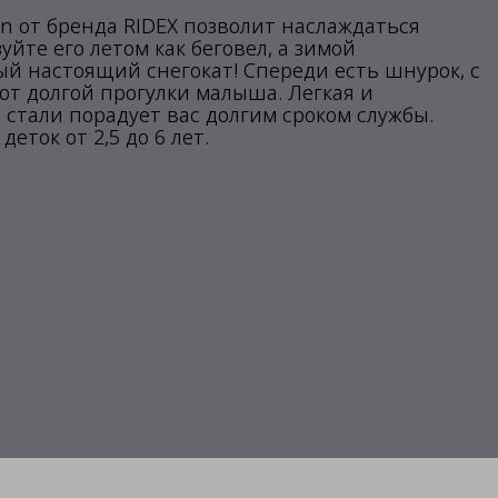
un от бренда RIDEX позволит наслаждаться
йте его летом как беговел, а зимой
й настоящий снегокат! Спереди есть шнурок, с
от долгой прогулки малыша. Легкая и
 стали порадует вас долгим сроком службы.
ток от 2,5 до 6 лет.