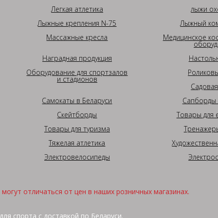
Легкая атлетика
лыжи ох
Лыжные крепления N-75
Лыжный ком
Массажные кресла
Медицинское ко
оборуд
Наградная продукция
Настоль
Оборудование для спортзалов
Роликовы
и стадионов
Садовая
Самокаты в Беларуси
Сапборды 
Скейтборды
Товары для 
Товары для туризма
Тренажеры
Тяжелая атлетика
Художественн
Электровелосипеды
Электро
могут отличаться от цен в наших розничных магазинах.
для спорта с доставкой по Беларуси.