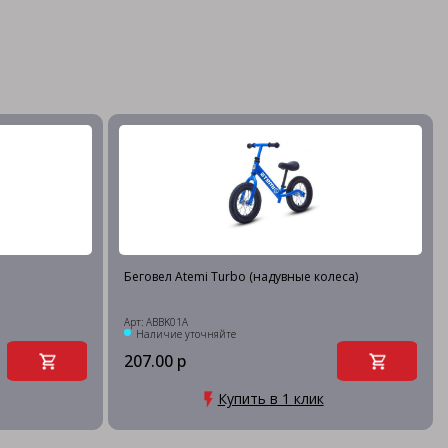
Беговел Atemi Turbo (надувные колеса)
Арт: ABBK01A
Наличие уточняйте
207.00 р
Купить в 1 клик