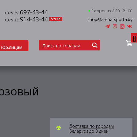
697-43-44
Ежедневно, 8.00 - 21.00
+375 29
914-43-44
shop@arena-sporta.by
безнал
+375 33
0
Юр.лицам
розовый
Доставка по городам
Беларуси до 3 дней