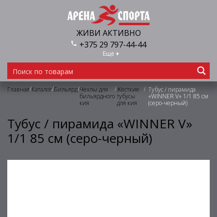
ЖИВИ АКТИВНО
+375 29 797-44-44
Еще
/
/
/
/
/
Главная
Каталог
Бильярд
Чехлы для
Жесткие
Тубус / пирамида
бильярдного
тубусы
«WINNER V» 1/1 85 см
кия
для кия
(серо-черный)
Тубус / пирамида «WINNER V»
1/1 85 см (серо-черный)