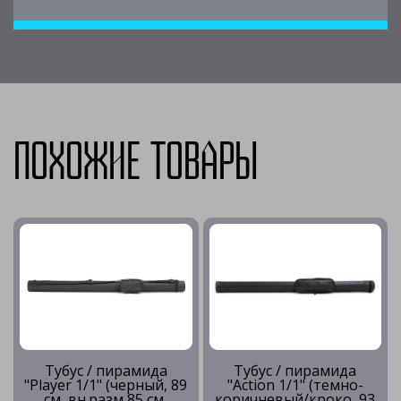
Похожие товары
Тубус / пирамида
Тубус / пирамида
"Player 1/1" (черный, 89
"Action 1/1" (темно-
см, вн.разм 85 см,
коричневый/кроко, 93