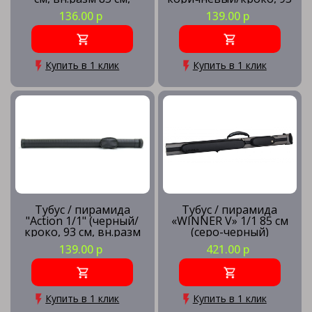
карман 13 см)
см, вн.разм 88 см,
136.00 р
139.00 р
карман 23 см)
Купить в 1 клик
Купить в 1 клик
Тубус / пирамида
Тубус / пирамида
"Action 1/1" (черный/
«WINNER V» 1/1 85 см
кроко, 93 см, вн.разм
(серо-черный)
88 см, карман 13 см)
139.00 р
421.00 р
Купить в 1 клик
Купить в 1 клик