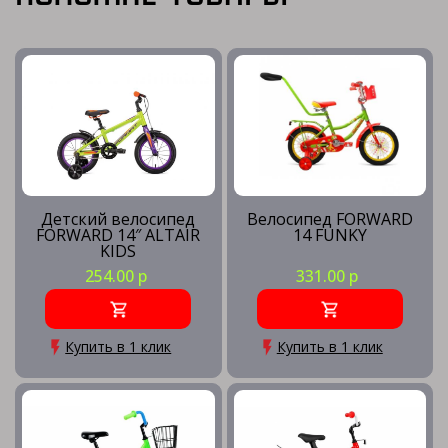
Детский велосипед
Велосипед FORWARD
FORWARD 14″ ALTAIR
14 FUNKY
KIDS
254.00 р
331.00 р
Купить в 1 клик
Купить в 1 клик