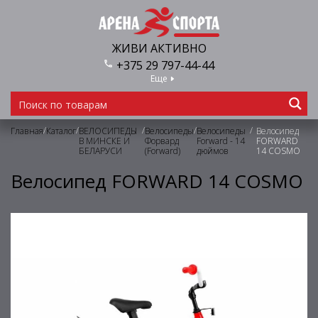
ЖИВИ АКТИВНО
+375 29 797-44-44
Еще
/
/
/
/
/
Главная
Каталог
ВЕЛОСИПЕДЫ
Велосипеды
Велосипеды
Велосипед
В МИНСКЕ И
Форвард
Forward - 14
FORWARD
БЕЛАРУСИ
(Forward)
дюймов
14 COSMO
Велосипед FORWARD 14 COSMO