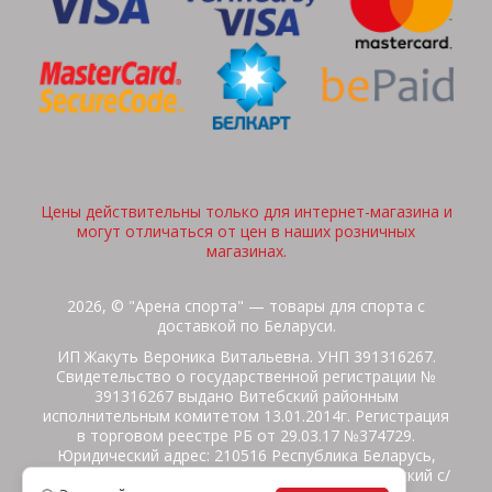
Цены действительны только для интернет-магазина и
могут отличаться от цен в наших розничных
магазинах.
2026, © "Арена спорта" — товары для спорта с
доставкой по Беларуси.
ИП Жакуть Вероника Витальевна. УНП 391316267.
Свидетельство о государственной регистрации №
391316267 выдано Витебский районным
исполнительным комитетом 13.01.2014г. Регистрация
в торговом реестре РБ от 29.03.17 №374729.
Юридический адрес: 210516 Республика Беларусь,
Витебская область, Витебский район, Бабиничский с/