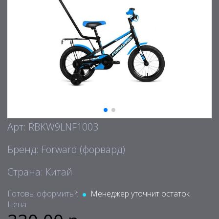
Арт: RBKW9LNF1003
Бренд: Forward (форвард)
Страна: Китай
Готовы оформить?:
Менеджер уточнит остаток
Цена: