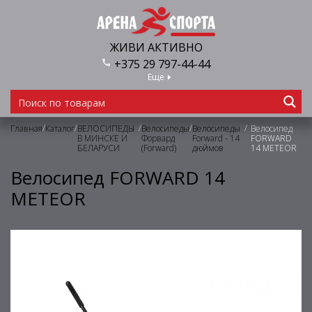
ЖИВИ АКТИВНО
+375 29 797-44-44
Еще
/
/
/
/
/
Главная
Каталог
ВЕЛОСИПЕДЫ
Велосипеды
Велосипеды
Велосипед
В МИНСКЕ И
Форвард
Forward - 14
FORWARD
БЕЛАРУСИ
(Forward)
дюймов
14 METEOR
Велосипед FORWARD 14
METEOR