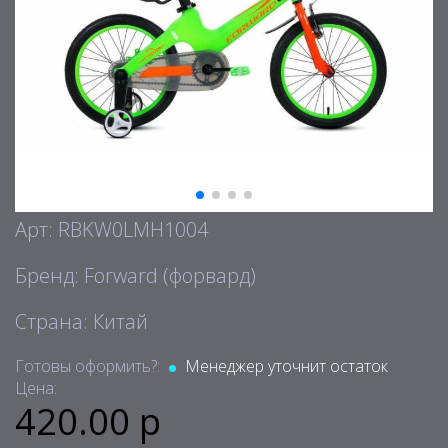
Арт: RBKW0LMH1004
Бренд: Forward (форвард)
Страна: Китай
Готовы оформить?:
Менеджер уточнит остаток
Цена:
420.00 р