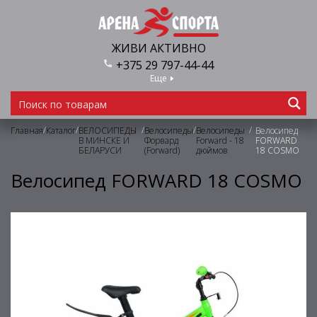
ЖИВИ АКТИВНО
+375 29 797-44-44
Еще
/
/
/
/
/
Главная
Каталог
ВЕЛОСИПЕДЫ
Велосипеды
Велосипеды
Велосипед
В МИНСКЕ И
Форвард
Forward - 18
FORWARD
БЕЛАРУСИ
(Forward)
дюймов
18 COSMO
Велосипед FORWARD 18 COSMO